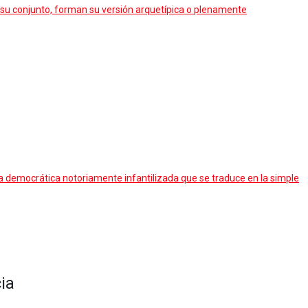
en su conjunto, forman su versión arquetípica o plenamente
a democrática notoriamente infantilizada que se traduce en la simple
ia