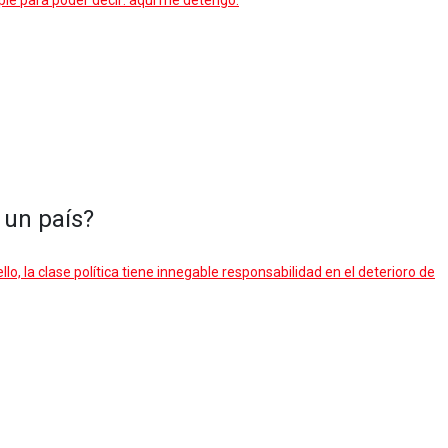
ple para poder decir: aquí me detengo.
 un país?
, la clase política tiene innegable responsabilidad en el deterioro de