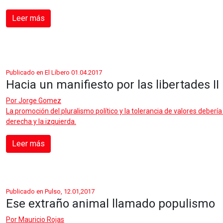
Leer más
Publicado en El Líbero 01.04.2017
Hacia un manifiesto por las libertades II
Por
Jorge Gomez
La promoción del pluralismo político y la tolerancia de valores debería
derecha y la izquierda.
Leer más
Publicado en Pulso, 12.01,2017
Ese extraño animal llamado populismo
Por
Mauricio Rojas