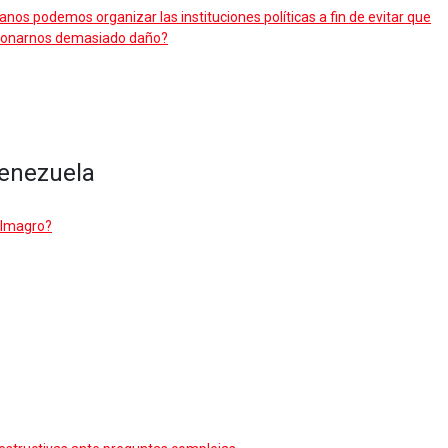
os podemos organizar las instituciones políticas a fin de evitar que
asionarnos demasiado daño?
Venezuela
Almagro?