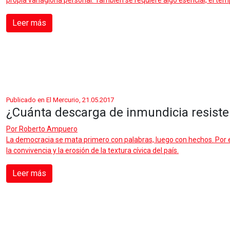
propia vanagloria personal. También se requiere algo esencial, el tem
Leer más
Publicado en El Mercurio, 21.05.2017
¿Cuánta descarga de inmundicia resiste
Por
Roberto Ampuero
La democracia se mata primero con palabras, luego con hechos. Por ello
la convivencia y la erosión de la textura cívica del país.
Leer más