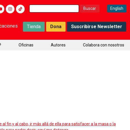
Buscar:
English
icaciones
Tienda
Dona
Suscribirse Newsletter
P
Oficinas
Autores
Colabora con nosotros
l fin y al cabo, ir más allá de ella para satisfacer a la masa o la