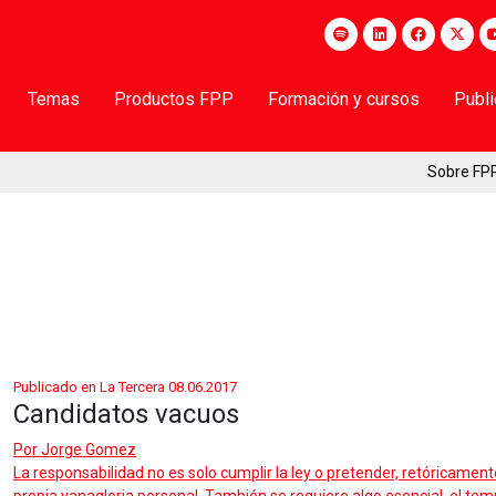
Temas
Productos FPP
Formación y cursos
Publ
Sobre FP
Publicado en La Tercera 08.06.2017
Candidatos vacuos
Por
Jorge Gomez
La responsabilidad no es solo cumplir la ley o pretender, retóricamente a