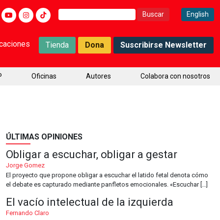
Buscar:
English
icaciones
Tienda
Dona
Suscribirse Newsletter
P
Oficinas
Autores
Colabora con nosotros
ÚLTIMAS OPINIONES
Obligar a escuchar, obligar a gestar
Jorge Gomez
El proyecto que propone obligar a escuchar el latido fetal denota cómo
el debate es capturado mediante panfletos emocionales. «Escuchar […]
El vacío intelectual de la izquierda
Fernando Claro