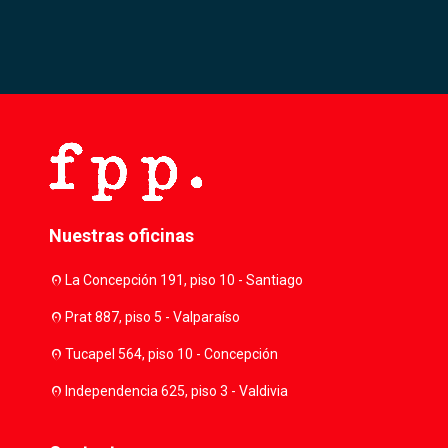
Nuestras oficinas
location_on
La Concepción 191, piso 10 - Santiago
location_on
Prat 887, piso 5 - Valparaíso
location_on
Tucapel 564, piso 10 - Concepción
location_on
Independencia 625, piso 3 - Valdivia