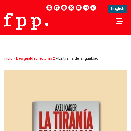
English
Inicio
»
Desigualdad lecturas 2
»
La tiranía de la igualdad