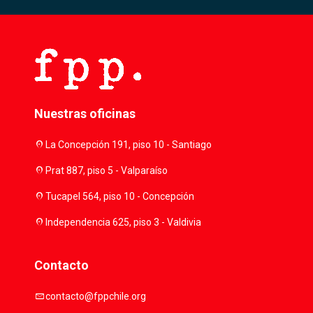
Nuestras oficinas
location_on
La Concepción 191, piso 10 - Santiago
location_on
Prat 887, piso 5 - Valparaíso
location_on
Tucapel 564, piso 10 - Concepción
location_on
Independencia 625, piso 3 - Valdivia
Contacto
mail
contacto@fppchile.org