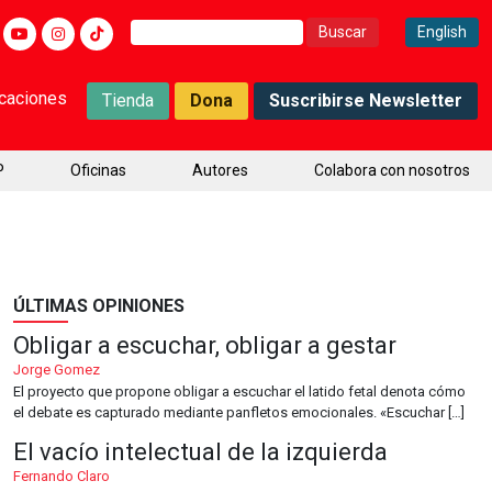
Buscar:
English
icaciones
Tienda
Dona
Suscribirse Newsletter
P
Oficinas
Autores
Colabora con nosotros
ÚLTIMAS OPINIONES
Obligar a escuchar, obligar a gestar
Jorge Gomez
El proyecto que propone obligar a escuchar el latido fetal denota cómo
el debate es capturado mediante panfletos emocionales. «Escuchar […]
El vacío intelectual de la izquierda
Fernando Claro