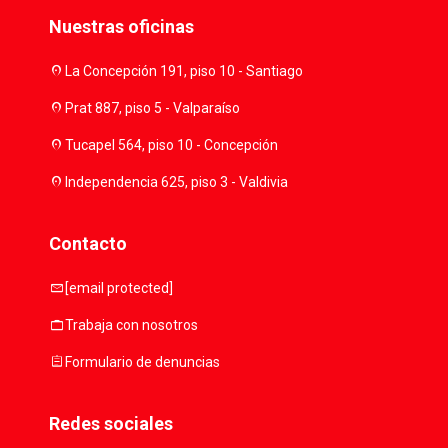
Nuestras oficinas
location_on
La Concepción 191, piso 10 - Santiago
location_on
Prat 887, piso 5 - Valparaíso
location_on
Tucapel 564, piso 10 - Concepción
location_on
Independencia 625, piso 3 - Valdivia
Contacto
mail
[email protected]
work
Trabaja con nosotros
assignment
Formulario de denuncias
Redes sociales