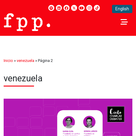
English
Inicio
»
venezuela
»
Página 2
venezuela