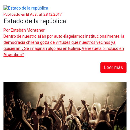
Publicado en El Austral, 28.12.2017
Estado de la república
Por
Esteban Montaner
Dentro de nuestro afán por auto-flagelarnos institucionalmente, la
democracia chilena goza de virtudes que nuestros vecinos ya
quisieran. ¿Se imaginan algo así en Bolivia, Venezuela o incluso en
Argentina?
Leer más