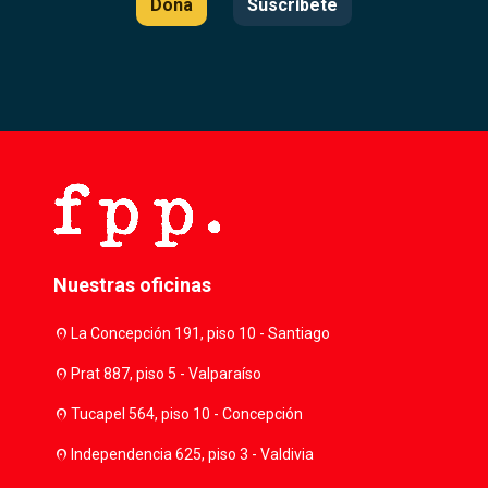
Dona
Suscríbete
Nuestras oficinas
location_on
La Concepción 191, piso 10 - Santiago
location_on
Prat 887, piso 5 - Valparaíso
location_on
Tucapel 564, piso 10 - Concepción
location_on
Independencia 625, piso 3 - Valdivia