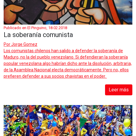
Publicado en El Pinguino, 18.02.2018
La soberanía comunista
Por
Jorge Gomez
Los comunistas chilenos han salido a defender la soberanía de
Maduro, no la del pueblo venezolano. Si defendieran la soberanía
popular venezolana algo habrían dicho ante la disolución, arbitraria,
de la Asamblea Nacional electa democráticamente. Pero no, ellos
prefieren defender a sus socios chavistas en el poder.
Leer más