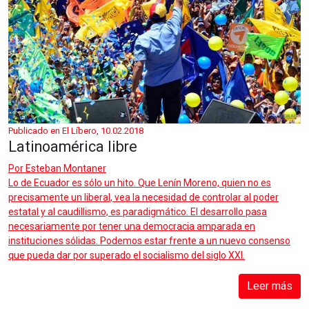
Publicado en El Líbero, 10.02.2018
Latinoamérica libre
Por
Esteban Montaner
Lo de Ecuador es sólo un hito. Que Lenín Moreno, quien no es
precisamente un liberal, vea la necesidad de controlar al poder
estatal y al caudillismo, es paradigmático. El desarrollo pasa
necesariamente por tener una democracia amparada en
instituciones sólidas. Podemos estar frente a un nuevo consenso
que pueda dar por superado el socialismo del siglo XXI.
Leer más