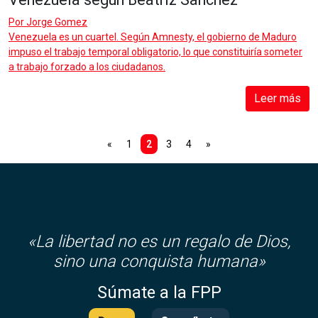
Por
Jorge Gomez
Venezuela es un cuartel. Según Amnesty, el gobierno de Maduro
impuso el trabajo temporal obligatorio, lo que constituiría someter
a trabajo forzado a los ciudadanos.
Leer más
«
1
2
3
4
»
«
La libertad no es un regalo de Dios,
sino una conquista humana»
Súmate a la FPP