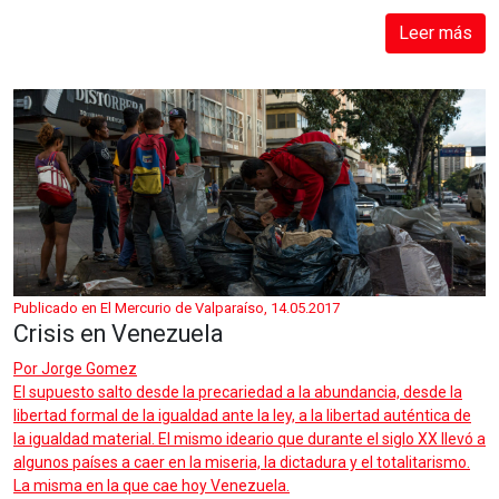
Leer más
Publicado en El Mercurio de Valparaíso, 14.05.2017
Crisis en Venezuela
Por
Jorge Gomez
El supuesto salto desde la precariedad a la abundancia, desde la
libertad formal de la igualdad ante la ley, a la libertad auténtica de
la igualdad material. El mismo ideario que durante el siglo XX llevó a
algunos países a caer en la miseria, la dictadura y el totalitarismo.
La misma en la que cae hoy Venezuela.