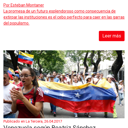
Por
Esteban Montaner
La promesa de un futuro esplendoroso como consecuencia de
extirpar las instituciones es el cebo perfecto para caer en las garras
del populismo.
Leer más
Publicado en La Tercera, 26.04.2017
Venezuela según Beatriz Sánchez