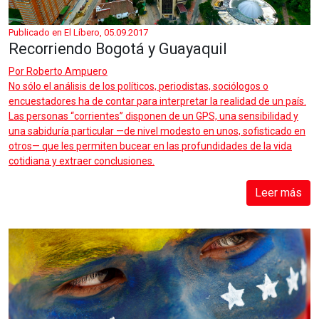
Publicado en El Líbero, 05.09.2017
Recorriendo Bogotá y Guayaquil
Por
Roberto Ampuero
No sólo el análisis de los políticos, periodistas, sociólogos o
encuestadores ha de contar para interpretar la realidad de un país.
Las personas “corrientes” disponen de un GPS, una sensibilidad y
una sabiduría particular —de nivel modesto en unos, sofisticado en
otros— que les permiten bucear en las profundidades de la vida
cotidiana y extraer conclusiones.
Leer más