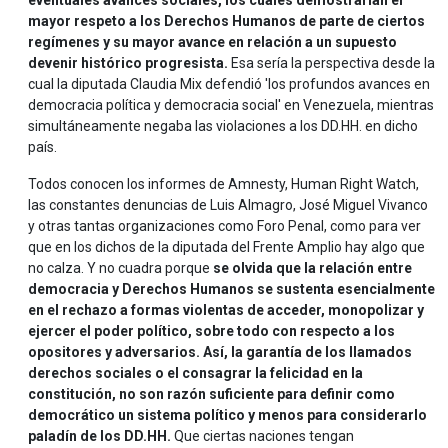
eventuales avances sociales, los cuales demostrarían el
mayor respeto a los Derechos Humanos de parte de ciertos
regímenes y su mayor avance en relación a un supuesto
devenir histórico progresista.
Esa sería la perspectiva desde la
cual la diputada Claudia Mix defendió 'los profundos avances en
democracia política y democracia social' en Venezuela, mientras
simultáneamente negaba las violaciones a los DD.HH. en dicho
país.
Todos conocen los informes de Amnesty, Human Right Watch,
las constantes denuncias de Luis Almagro, José Miguel Vivanco
y otras tantas organizaciones como Foro Penal, como para ver
que en los dichos de la diputada del Frente Amplio hay algo que
no calza. Y no cuadra porque
se olvida que la relación entre
democracia y Derechos Humanos se sustenta esencialmente
en el rechazo a formas violentas de acceder, monopolizar y
ejercer el poder político, sobre todo con respecto a los
opositores y adversarios. Así, la garantía de los llamados
derechos sociales o el consagrar la felicidad en la
constitución, no son razón suficiente para definir como
democrático un sistema político y menos para considerarlo
paladín de los DD.HH.
Que ciertas naciones tengan