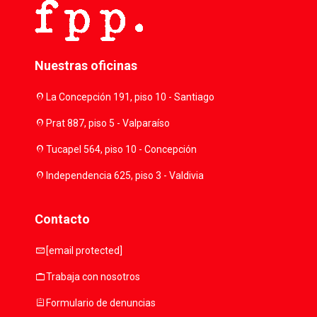
Nuestras oficinas
location_on
La Concepción 191, piso 10 - Santiago
location_on
Prat 887, piso 5 - Valparaíso
location_on
Tucapel 564, piso 10 - Concepción
location_on
Independencia 625, piso 3 - Valdivia
Contacto
mail
[email protected]
work
Trabaja con nosotros
assignment
Formulario de denuncias