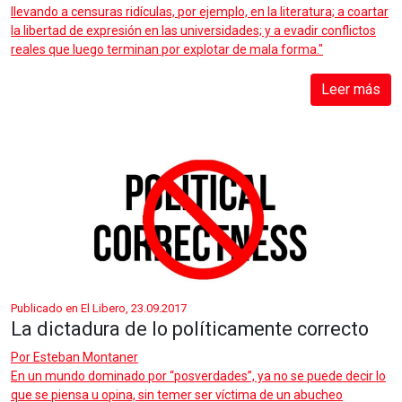
llevando a censuras ridículas, por ejemplo, en la literatura; a coartar
la libertad de expresión en las universidades; y a evadir conflictos
reales que luego terminan por explotar de mala forma."
Leer más
Publicado en El Libero, 23.09.2017
La dictadura de lo políticamente correcto
Por
Esteban Montaner
En un mundo dominado por “posverdades”, ya no se puede decir lo
que se piensa u opina, sin temer ser víctima de un abucheo