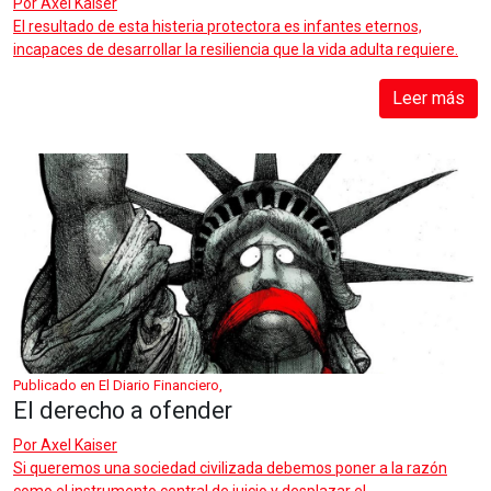
Por
Axel Kaiser
El resultado de esta histeria protectora es infantes eternos,
incapaces de desarrollar la resiliencia que la vida adulta requiere.
Leer más
Publicado en El Diario Financiero,
El derecho a ofender
Por
Axel Kaiser
Si queremos una sociedad civilizada debemos poner a la razón
como el instrumento central de juicio y desplazar el