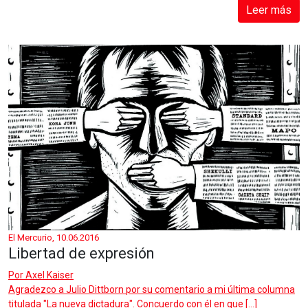
Leer más
El Mercurio, 10.06.2016
Libertad de expresión
Por
Axel Kaiser
Agradezco a Julio Dittborn por su comentario a mi última columna
titulada "La nueva dictadura". Concuerdo con él en que […]