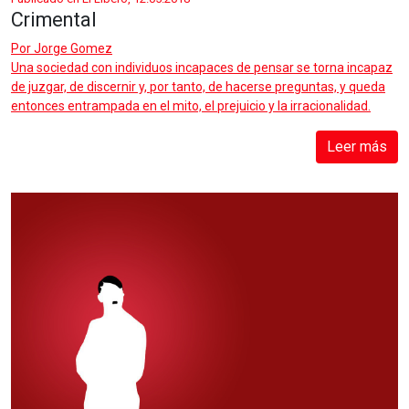
Crimental
Por
Jorge Gomez
Una sociedad con individuos incapaces de pensar se torna incapaz
de juzgar, de discernir y, por tanto, de hacerse preguntas, y queda
entonces entrampada en el mito, el prejuicio y la irracionalidad.
Leer más