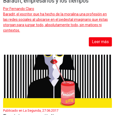
Baradit, empresarios y los tiempos
Por
Fernando Claro
Baradit, el escritor que ha hecho de la moralina una profesión en
las redes sociales al ubicarse en el pedestal imaginario que éstas
otorgan para juzgar todo, absolutamente todo, sin matices ni
contextos.
Leer más
Publicado en La Segunda, 27.06.2017