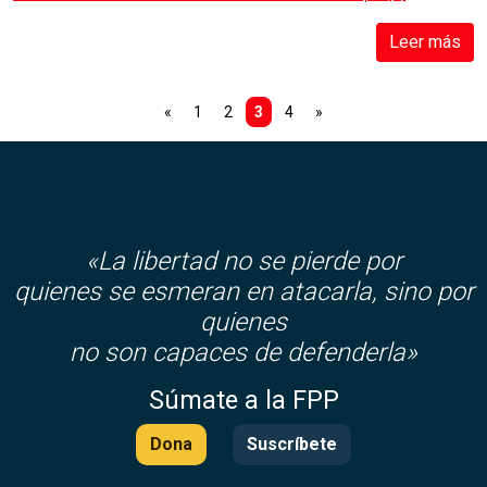
Leer más
«
1
2
3
4
»
«La libertad no se pierde por
quienes se esmeran en atacarla, sino por
quienes
no son capaces de defenderla»
Súmate a la FPP
Dona
Suscríbete