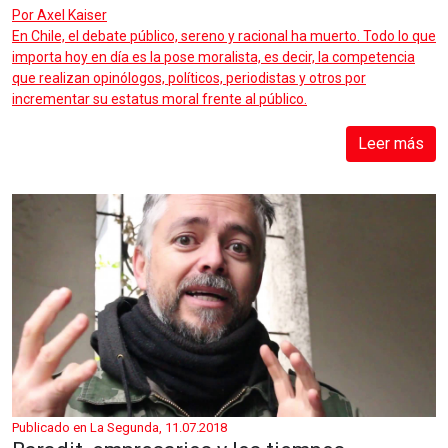
Por
Axel Kaiser
En Chile, el debate público, sereno y racional ha muerto. Todo lo que
importa hoy en día es la pose moralista, es decir, la competencia
que realizan opinólogos, políticos, periodistas y otros por
incrementar su estatus moral frente al público.
Leer más
Publicado en La Segunda, 11.07.2018