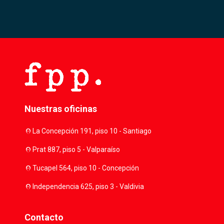
Nuestras oficinas
location_on
La Concepción 191, piso 10 - Santiago
location_on
Prat 887, piso 5 - Valparaíso
location_on
Tucapel 564, piso 10 - Concepción
location_on
Independencia 625, piso 3 - Valdivia
Contacto