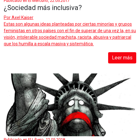
Publicado en El Mercurio, 22.05.2017
¿Sociedad más inclusiva?
Por
Axel Kaiser
Estas son algunas ideas planteadas por ciertas minorías y grupos
feministas en otros países con el fin de superar de una vez la, en su
visión, intolerable sociedad machista, racista, abusiva y patriarcal
que los humilla a escala masiva y sistemática.
Leer más
Publicado en El Líbero, 12.05.2018