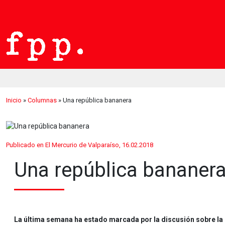
Inicio
»
Columnas
»
Una república bananera
Publicado en El Mercurio de Valparaíso, 16.02.2018
Una república bananer
La última semana ha estado marcada por la discusión sobre la