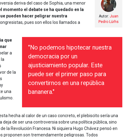
oversia deriva del caso de Sophia, una menor
el momento el debate se ha quedado en la
que pueden hacer peligrar nuestra
Autor:
Juan
Pedro Lürhs
ngresistas, pues son ellos los llamados a
ia que
rnar
"No podemos hipotecar nuestra
elar a
democracia por un
 la
ajusticiamiento popular. Este
s
or de la
puede ser el primer paso para
os
convertirnos en una república
uy
bananera."
te una
ulismo.
sta hecha al calor de un caso concreto, el plebiscito sería una
a deja de ser una controversia sobre una política pública, sino
de la Revolución Francesa. Ni siquiera Hugo Chávez pensó en
e nos proponen son tremendamente peligrosas. Todos