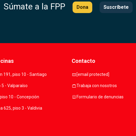
Súmate a la FPP
Dona
Suscríbete
icinas
Contacto
mail
 191, piso 10 - Santiago
[email protected]
work
o 5 - Valparaíso
Trabaja con nosotros
assignment
piso 10 - Concepción
Formulario de denuncias
 625, piso 3 - Valdivia