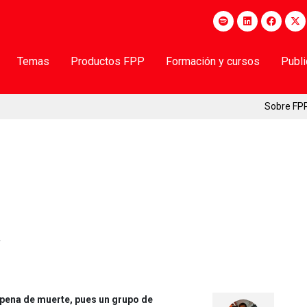
Temas
Productos FPP
Formación y cursos
Publ
Sobre FP
a
 pena de muerte, pues un grupo de