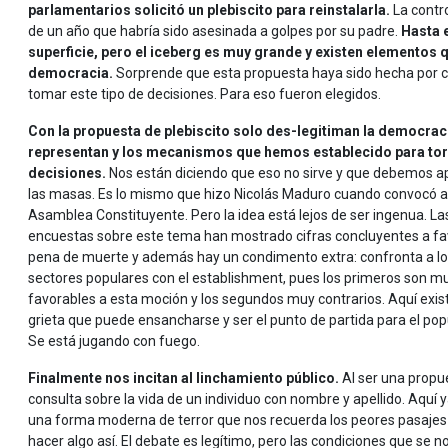
parlamentarios solicitó un plebiscito para reinstalarla.
La contr
de un año que habría sido asesinada a golpes por su padre.
Hasta 
superficie, pero el iceberg es muy grande y existen elementos 
democracia.
Sorprende que esta propuesta haya sido hecha por co
tomar este tipo de decisiones. Para eso fueron elegidos.
Con la propuesta de plebiscito solo des-legitiman la democrac
representan y los mecanismos que hemos establecido para to
decisiones.
Nos están diciendo que eso no sirve y que debemos ap
las masas. Es lo mismo que hizo Nicolás Maduro cuando convocó a
Asamblea Constituyente. Pero la idea está lejos de ser ingenua. La
encuestas sobre este tema han mostrado cifras concluyentes a fav
pena de muerte y además hay un condimento extra: confronta a l
sectores populares con el establishment, pues los primeros son m
favorables a esta moción y los segundos muy contrarios. Aquí exis
grieta que puede ensancharse y ser el punto de partida para el pop
Se está jugando con fuego.
Finalmente nos incitan al linchamiento público.
Al ser una propue
consulta sobre la vida de un individuo con nombre y apellido. Aquí y
una forma moderna de terror que nos recuerda los peores pasajes 
hacer algo así. El debate es legítimo, pero las condiciones que s