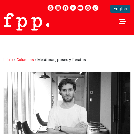
English
Inicio
»
Columnas
»
Metáforas, poses y literatos