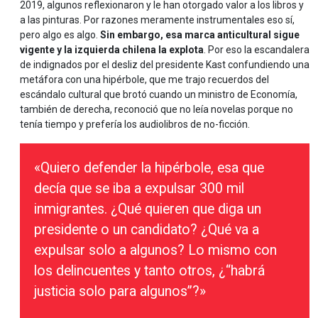
2019, algunos reflexionaron y le han otorgado valor a los libros y
a las pinturas. Por razones meramente instrumentales eso sí,
pero algo es algo.
Sin embargo, esa marca anticultural sigue
vigente y la izquierda chilena la explota
. Por eso la escandalera
de indignados por el desliz del presidente Kast confundiendo una
metáfora con una hipérbole, que me trajo recuerdos del
escándalo cultural que brotó cuando un ministro de Economía,
también de derecha, reconoció que no leía novelas porque no
tenía tiempo y prefería los audiolibros de no-ficción.
«Quiero defender la hipérbole, esa que
decía que se iba a expulsar 300 mil
inmigrantes. ¿Qué quieren que diga un
presidente o un candidato? ¿Qué va a
expulsar solo a algunos? Lo mismo con
los delincuentes y tanto otros, ¿“habrá
justicia solo para algunos”?»