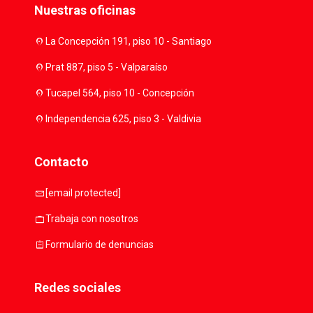
Nuestras oficinas
location_on
La Concepción 191, piso 10 - Santiago
location_on
Prat 887, piso 5 - Valparaíso
location_on
Tucapel 564, piso 10 - Concepción
location_on
Independencia 625, piso 3 - Valdivia
Contacto
mail
[email protected]
work
Trabaja con nosotros
assignment
Formulario de denuncias
Redes sociales