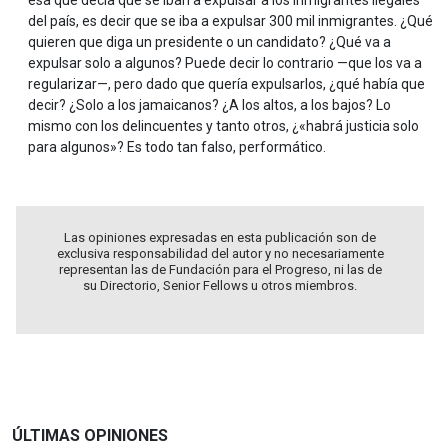
esa que decía que se iban a expulsar a los inmigrantes ilegales
del país, es decir que se iba a expulsar 300 mil inmigrantes. ¿Qué
quieren que diga un presidente o un candidato? ¿Qué va a
expulsar solo a algunos? Puede decir lo contrario —que los va a
regularizar—, pero dado que quería expulsarlos, ¿qué había que
decir? ¿Solo a los jamaicanos? ¿A los altos, a los bajos? Lo
mismo con los delincuentes y tanto otros, ¿«habrá justicia solo
para algunos»? Es todo tan falso, performático.
Las opiniones expresadas en esta publicación son de
exclusiva responsabilidad del autor y no necesariamente
representan las de Fundación para el Progreso, ni las de
su Directorio, Senior Fellows u otros miembros.
ÚLTIMAS OPINIONES