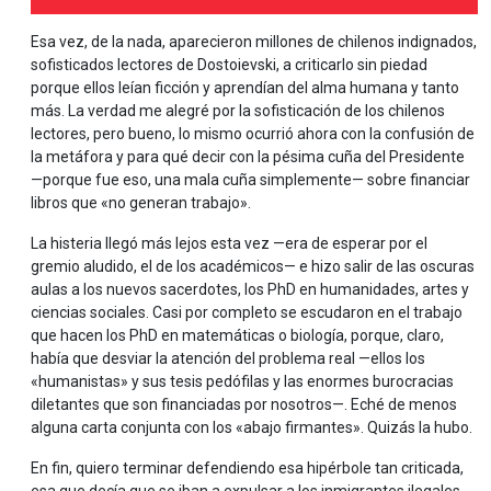
Esa vez, de la nada, aparecieron millones de chilenos indignados,
sofisticados lectores de Dostoievski, a criticarlo sin piedad
porque ellos leían ficción y aprendían del alma humana y tanto
más. La verdad me alegré por la sofisticación de los chilenos
lectores, pero bueno, lo mismo ocurrió ahora con la confusión de
la metáfora y para qué decir con la pésima cuña del Presidente
—porque fue eso, una mala cuña simplemente— sobre financiar
libros que «no generan trabajo».
La histeria llegó más lejos esta vez —era de esperar por el
gremio aludido, el de los académicos— e hizo salir de las oscuras
aulas a los nuevos sacerdotes, los PhD en humanidades, artes y
ciencias sociales. Casi por completo se escudaron en el trabajo
que hacen los PhD en matemáticas o biología, porque, claro,
había que desviar la atención del problema real —ellos los
«humanistas» y sus tesis pedófilas y las enormes burocracias
diletantes que son financiadas por nosotros—. Eché de menos
alguna carta conjunta con los «abajo firmantes». Quizás la hubo.
En fin, quiero terminar defendiendo esa hipérbole tan criticada,