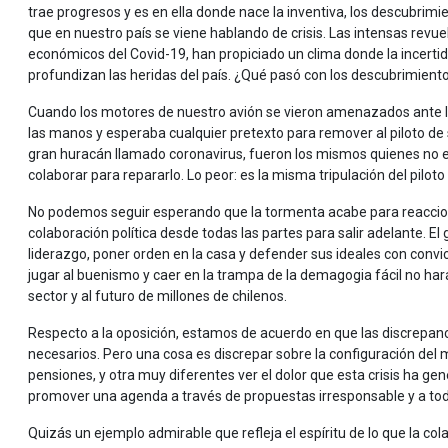
trae progresos y es en ella donde nace la inventiva, los descubrim
que en nuestro país se viene hablando de crisis. Las intensas revue
económicos del Covid-19, han propiciado un clima donde la incertidu
profundizan las heridas del país. ¿Qué pasó con los descubrimiento
Cuando los motores de nuestro avión se vieron amenazados ante l
las manos y esperaba cualquier pretexto para remover al piloto d
gran huracán llamado coronavirus, fueron los mismos quienes no es
colaborar para repararlo. Lo peor: es la misma tripulación del pilo
No podemos seguir esperando que la tormenta acabe para reaccio
colaboración política desde todas las partes para salir adelante.
liderazgo, poner orden en la casa y defender sus ideales con convi
jugar al buenismo y caer en la trampa de la demagogia fácil no hará
sector y al futuro de millones de chilenos.
Respecto a la oposición, estamos de acuerdo en que las discrepancia
necesarios. Pero una cosa es discrepar sobre la configuración del 
pensiones, y otra muy diferentes ver el dolor que esta crisis ha g
promover una agenda a través de propuestas irresponsable y a toda
Quizás un ejemplo admirable que refleja el espíritu de lo que la col