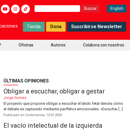
Buscar:
English
icaciones
Tienda
Dona
Suscribirse Newsletter
P
Oficinas
Autores
Colabora con nosotros
ÚLTIMAS OPINIONES
Obligar a escuchar, obligar a gestar
Jorge Gomez
El proyecto que propone obligar a escuchar el latido fetal denota cómo
el debate es capturado mediante panfletos emocionales. «Escuchar […]
Publicado en Controversia, 13.07.2020
El vacío intelectual de la izquierda