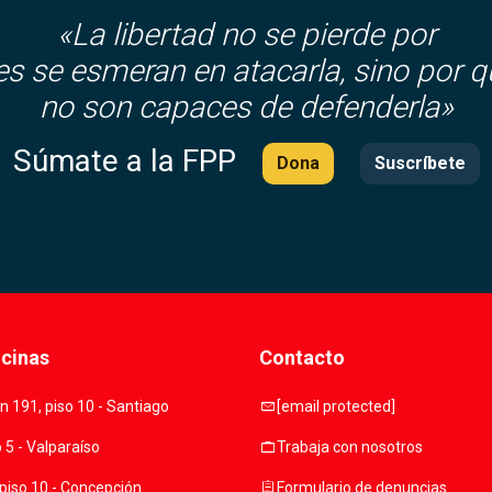
«La libertad no se pierde por
es se esmeran en atacarla, sino por q
no son capaces de defenderla»
Súmate a la FPP
Dona
Suscríbete
icinas
Contacto
mail
 191, piso 10 - Santiago
[email protected]
work
o 5 - Valparaíso
Trabaja con nosotros
assignment
piso 10 - Concepción
Formulario de denuncias