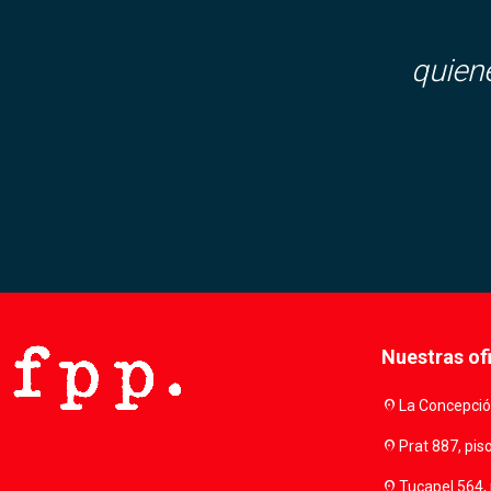
quien
Nuestras of
location_on
La Concepción
location_on
Prat 887, pis
location_on
Tucapel 564, 