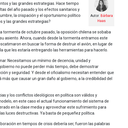
ientos y las grandes estrategias. Hace tiempo
ltas del año pasado y los efectos sanitarios y
mbre, la crispación y el oportunismo político
Autor:
Bárbara
Haas
s y las grandes estrategias?
a tormenta de octubre pasado, la oposición chilena se sobaba
e su asiento. Ahora, cuando desde la tormenta entramos este
catimaron en buscar la forma de destruir el avión, en lugar de
to la que les estaría entregando las herramientas para hacerlo.
nar. Necesitamos un mínimo de decencia, unidad y
 El gobierno no puede perder más tiempo, debe demostrar
cción y seguridad. Y desde el oficialismo necesitan entender que
 más que causar un gran daño al gobierno, a la credibilidad del
s y los conflictos ideológicos en política son válidos y
modelo, en este caso el actual funcionamiento del sistema de
enerado en la clase media y aprovechar este sufrimiento para
s luces destructivas. Ya basta de pequeñez política.
aboración en tiempos de crisis debería ser, fueron las palabras