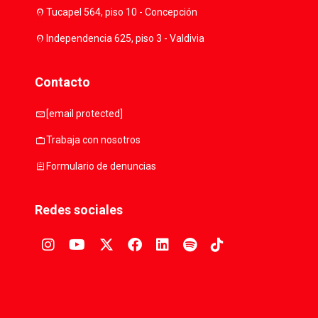
location_on
Tucapel 564, piso 10 - Concepción
location_on
Independencia 625, piso 3 - Valdivia
Contacto
mail
[email protected]
work
Trabaja con nosotros
assignment
Formulario de denuncias
Redes sociales