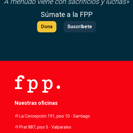
A menudo viene con sacrificios y luchas»
Súmate a la FPP
Dona
Suscríbete
Nuestras oficinas
location_on
La Concepción 191, piso 10 - Santiago
location_on
Prat 887, piso 5 - Valparaíso