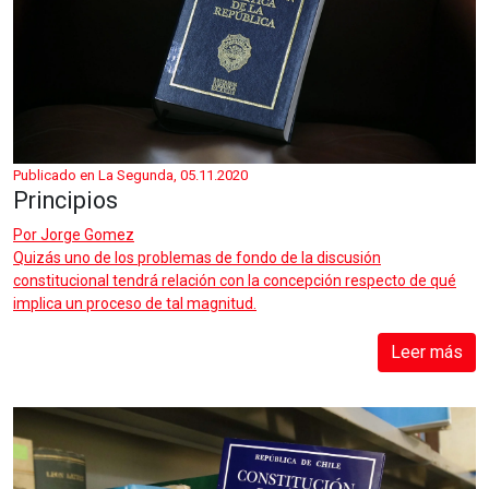
Publicado en La Segunda, 05.11.2020
Principios
Por
Jorge Gomez
Quizás uno de los problemas de fondo de la discusión
constitucional tendrá relación con la concepción respecto de qué
implica un proceso de tal magnitud.
Leer más