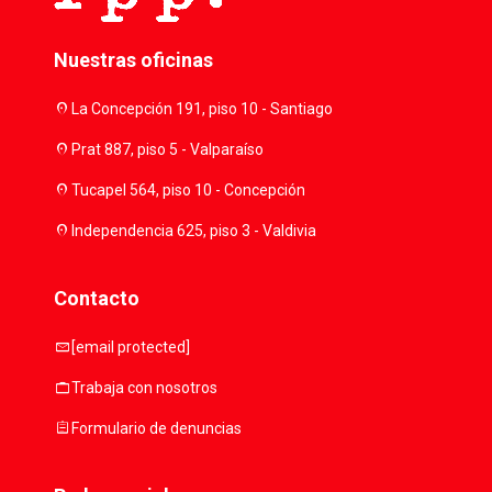
Nuestras oficinas
location_on
La Concepción 191, piso 10 - Santiago
location_on
Prat 887, piso 5 - Valparaíso
location_on
Tucapel 564, piso 10 - Concepción
location_on
Independencia 625, piso 3 - Valdivia
Contacto
mail
[email protected]
work
Trabaja con nosotros
assignment
Formulario de denuncias