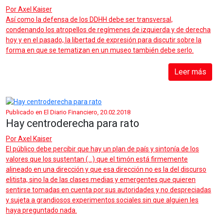
Por
Axel Kaiser
Así como la defensa de los DDHH debe ser transversal,
condenando los atropellos de regímenes de izquierda y de derecha
hoy y en el pasado, la libertad de expresión para discutir sobre la
forma en que se tematizan en un museo también debe serlo.
Leer más
Publicado en El Diario Financiero, 20.02.2018
Hay centroderecha para rato
Por
Axel Kaiser
El público debe percibir que hay un plan de país y sintonía de los
valores que los sustentan (...) que el timón está firmemente
alineado en una dirección y que esa dirección no es la del discurso
elitista, sino la de las clases medias y emergentes que quieren
sentirse tomadas en cuenta por sus autoridades y no despreciadas
y sujeta a grandiosos experimentos sociales sin que alguien les
haya preguntado nada.