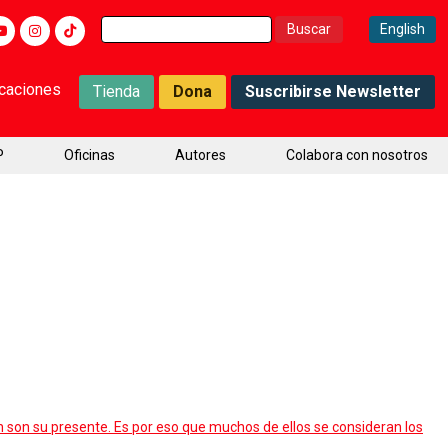
Buscar:
English
icaciones
Tienda
Dona
Suscribirse Newsletter
P
Oficinas
Autores
Colabora con nosotros
 son su presente. Es por eso que muchos de ellos se consideran los