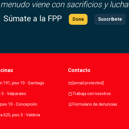
 menudo viene con sacrificios y lucha
Súmate a la FPP
Dona
Suscríbete
icinas
Contacto
mail
 191, piso 10 - Santiago
[email protected]
work
o 5 - Valparaíso
Trabaja con nosotros
assignment
piso 10 - Concepción
Formulario de denuncias
 625, piso 3 - Valdivia