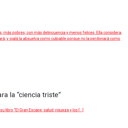
, más pobres; con más delincuencia y menos felices. Ella considera,
zgará, y ojalá la absuelva como culpable porque no la perdonará como
 la “ciencia triste”
libro “El Gran Escape: salud, riqueza y los […]