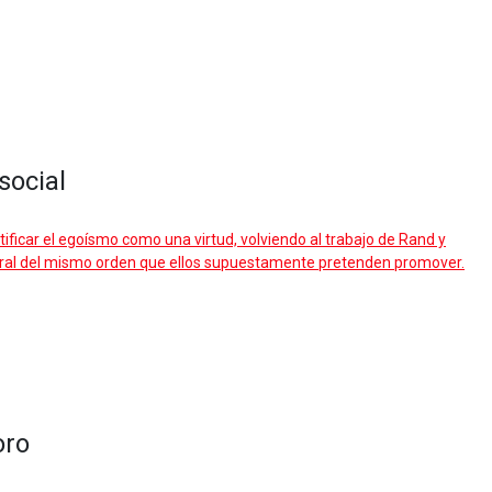
social
ustificar el egoísmo como una virtud, volviendo al trabajo de Rand y
 moral del mismo orden que ellos supuestamente pretenden promover.
oro