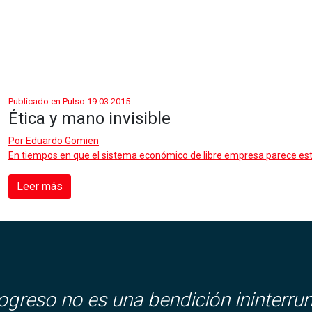
Publicado en Pulso 19.03.2015
Ética y mano invisible
Por
Eduardo Gomien
En tiempos en que el sistema económico de libre empresa parece esta
Leer más
rogreso no es una bendición ininterru