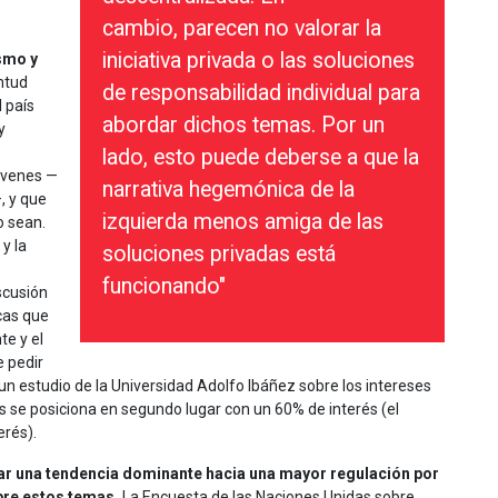
cambio, parecen no valorar la
iniciativa privada o las soluciones
smo y
ntud
de responsabilidad individual para
 país
abordar dichos temas. Por un
y
lado, esto puede deberse a que la
óvenes —
narrativa hegemónica de la
, y que
izquierda menos amiga de las
o sean.
y la
soluciones privadas está
funcionando"
scusión
icas que
e y el
e pedir
n estudio de la Universidad Adolfo Ibáñez sobre los intereses
es se posiciona en segundo lugar con un 60% de interés (el
erés).
ar una tendencia dominante hacia una mayor regulación por
bre estos temas.
La Encuesta de las Naciones Unidas sobre