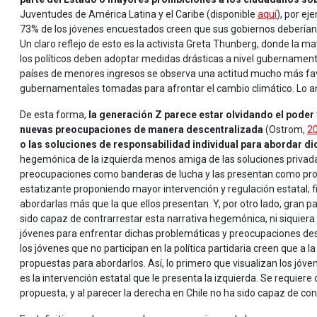
Juventudes de América Latina y el Caribe (disponible
aquí
), por e
73% de los jóvenes encuestados creen que sus gobiernos deberían
Un claro reflejo de esto es la activista Greta Thunberg, donde la ma
los políticos deben adoptar medidas drásticas a nivel gubernamental
países de menores ingresos se observa una actitud mucho más fav
gubernamentales tomadas para afrontar el cambio climático. Lo an
De esta forma,
la generación Z parece estar olvidando el poder y
nuevas preocupaciones de manera descentralizada
(Ostrom,
2
o las soluciones de responsabilidad individual para abordar d
hegemónica de la izquierda menos amiga de las soluciones privad
preocupaciones como banderas de lucha y las presentan como propi
estatizante proponiendo mayor intervención y regulación estatal; f
abordarlas más que la que ellos presentan. Y, por otro lado, gran p
sido capaz de contrarrestar esta narrativa hegemónica, ni siquiera p
jóvenes para enfrentar dichas problemáticas y preocupaciones de
los jóvenes que no participan en la política partidaria creen que a 
propuestas para abordarlos. Así, lo primero que visualizan los j
es la intervención estatal que le presenta la izquierda. Se requiere
propuesta, y al parecer la derecha en Chile no ha sido capaz de const