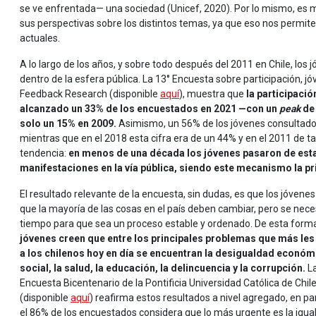
se ve enfrentada— una sociedad (Unicef, 2020). Por lo mismo, es 
sus perspectivas sobre los distintos temas, ya que eso nos permit
actuales.
A lo largo de los años, y sobre todo después del 2011 en Chile, lo
dentro de la esfera pública. La 13° Encuesta sobre participación, 
Feedback Research (disponible
aquí
), muestra que
la participació
alcanzado un 33% de los encuestados en 2021 —con un
peak
de 
solo un 15% en 2009.
Asimismo, un 56% de los jóvenes consultados
mientras que en el 2018 esta cifra era de un 44% y en el 2011 de
tendencia:
en menos de una década los jóvenes pasaron de estar
manifestaciones en la vía pública, siendo este mecanismo la pr
El resultado relevante de la encuesta, sin dudas, es que los jóvene
que la mayoría de las cosas en el país deben cambiar, pero se nece
tiempo para que sea un proceso estable y ordenado. De esta form
jóvenes creen que entre los principales problemas que más les
a los chilenos hoy en día se encuentran la desigualdad económ
social, la salud, la educación, la delincuencia y la corrupción.
L
Encuesta Bicentenario de la Pontificia Universidad Católica de Chil
(disponible
aquí
) reafirma estos resultados a nivel agregado, en par
el 86% de los encuestados considera que lo más urgente es la igua