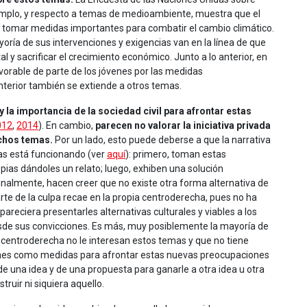
jemplo, y respecto a temas de medioambiente, muestra que el
 tomar medidas importantes para combatir el cambio climático.
yoría de sus intervenciones y exigencias van en la línea de que
 y sacrificar el crecimiento económico. Junto a lo anterior, en
orable de parte de los jóvenes por las medidas
terior también se extiende a otros temas.
 la importancia de la sociedad civil para afrontar estas
012
,
2014
). En cambio,
parecen no valorar la iniciativa privada
ichos temas.
Por un lado, esto puede deberse a que la narrativa
as está funcionando (ver
aquí
): primero, toman estas
as dándoles un relato; luego, exhiben una solución
inalmente, hacen creer que no existe otra forma alternativa de
arte de la culpa recae en la propia centroderecha, pues no ha
areciera presentarles alternativas culturales y viables a los
sde sus convicciones. Es más, muy posiblemente la mayoría de
la centroderecha no le interesan estos temas y que no tiene
óvenes como medidas para afrontar estas nuevas preocupaciones
 de una idea y de una propuesta para ganarle a otra idea u otra
ruir ni siquiera aquello.