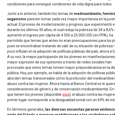
condiciones para conseguir condiciones de vida digna para todos.
Junto a lo anterior, también los temas de
medioambiente, femini
veganismo
parecen tomar cada vez mayor importancia en la juve
actual. El proceso de modernización y progreso que experimentó el
durante los últimos 30 años, el cual redujo la pobreza de 34 a 8,6% 
aumentó el ingreso per cápita de 4.500 a 25.000 USD (en PPA), ha
permitido que temas que antes no eran preocupaciones para los j
pues se encontraban tratando de salir de su situación de pobreza—
poco influían en la adopción de políticas públicas del país, ahora sí l
A su vez, la mayor participación de los jóvenes en manifestaciones 
mayor expresión de sus opiniones a través de redes sociales han
provocado que estos temas tomen mayor preponderancia en la di
pública. Hoy, por ejemplo, se habla de la adopción de políticas públ
aborden temas transversales como la protección del medioambient
abuso contra las mujeres. Ahora hasta al Banco Central se le quier
consideraciones de género y de conservación medioambiental. En u
que tienen los jóvenes (disponible
aquí
), el abuso contra las mujer
primer lugar corresponde a la desigualdad social con un 69% de int
En términos generales,
las diversas encuestas parecen evidenci
parte del Estado o mayores prohibiciones a los ciudadanos so