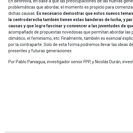
En definitiva, en base a que las preocupaciones de las nuevas gen
problemáticas que abordar, el momento es propicio para comenzar a
dichas causas.
Es necesario demostrar que estos nuevos temas n
la centroderecha también tienen estas banderas de lucha, y para
causas y que logre fascinar y convencer a las juventudes de qu
acompañado de propuestas novedosas que permitan abordar las p
climático, el feminismo, etc. Finalmente, también es esencial exp
por la contraparte. Solo de esta forma podremos llevar las ideas de l
presentes y futuras generaciones.
Por Pablo Paniagua, investigador senior FPP, y Nicolás Durán, inves