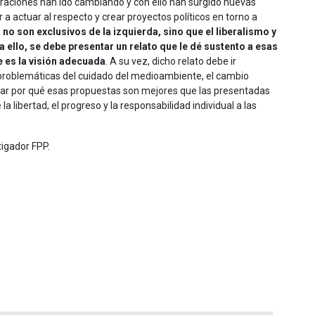
eraciones han ido cambiando y con ello han surgido nuevas
 actuar al respecto y crear proyectos políticos en torno a
o son exclusivos de la izquierda, sino que el liberalismo y
 ello, se debe presentar un relato que le dé sustento a esas
e es la visión adecuada
. A su vez, dicho relato debe ir
roblemáticas del cuidado del medioambiente, el cambio
licar por qué esas propuestas son mejores que las presentadas
a libertad, el progreso y la responsabilidad individual a las
tigador FPP.