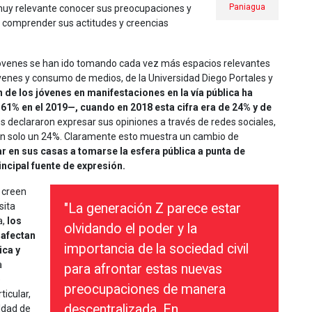
Paniagua
muy relevante conocer sus preocupaciones y
e comprender sus actitudes y creencias
s jóvenes se han ido tomando cada vez más espacios relevantes
jóvenes y consumo de medios, de la Universidad Diego Portales y
n de los jóvenes en manifestaciones en la vía pública ha
61% en el 2019—, cuando en 2018 esta cifra era de 24% y de
 declararon expresar sus opiniones a través de redes sociales,
 tan solo un 24%. Claramente esto muestra un cambio de
 en sus casas a tomarse la esfera pública a punta de
incipal fuente de expresión.
s creen
sita
"La generación Z parece estar
a,
los
olvidando el poder y la
 afectan
importancia de la sociedad civil
ica y
a
para afrontar estas nuevas
e
preocupaciones de manera
ticular,
descentralizada. En
ldad de