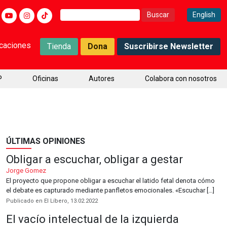
Buscar:
English
icaciones
Tienda
Dona
Suscribirse Newsletter
P
Oficinas
Autores
Colabora con nosotros
ÚLTIMAS OPINIONES
Obligar a escuchar, obligar a gestar
Jorge Gomez
El proyecto que propone obligar a escuchar el latido fetal denota cómo
el debate es capturado mediante panfletos emocionales. «Escuchar […]
Publicado en El Líbero, 13.02.2022
El vacío intelectual de la izquierda