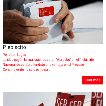
Plebiscito
Por
Juan Lagos
La idea según la cual quienes voten "Apruebo" en el Plebiscito
Nacional de octubre tendrán una ventaja en el Proceso
Constituyente no solo es falsa...
Leer más