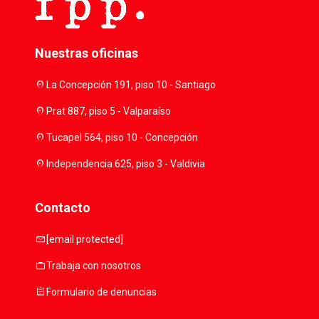
Nuestras oficinas
location_on
La Concepción 191, piso 10 - Santiago
location_on
Prat 887, piso 5 - Valparaíso
location_on
Tucapel 564, piso 10 - Concepción
location_on
Independencia 625, piso 3 - Valdivia
Contacto
mail
[email protected]
work
Trabaja con nosotros
assignment
Formulario de denuncias