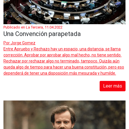
Publicado en La Tercera, 11.04.2022
Una Convención parapetada
Por
Jorge Gomez
Entre Apruebo y Rechazo hay un espacio, una distancia, se llama
corrección. Aprobar por aprobar algo mal hecho, no tiene sentido.
Rechazar por rechazar algo no terminado, tampoco. Quizás aún
queda algo de tiempo para hacer una buena constitución, pero eso
dependerá de tener una disposición más mesurada y humilde.
Leer más