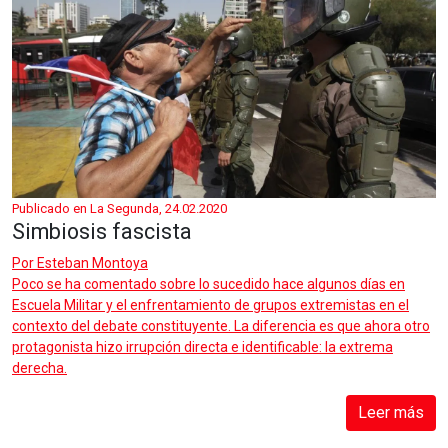
Publicado en La Segunda, 24.02.2020
Simbiosis fascista
Por
Esteban Montoya
Poco se ha comentado sobre lo sucedido hace algunos días en
Escuela Militar y el enfrentamiento de grupos extremistas en el
contexto del debate constituyente. La diferencia es que ahora otro
protagonista hizo irrupción directa e identificable: la extrema
derecha.
Leer más