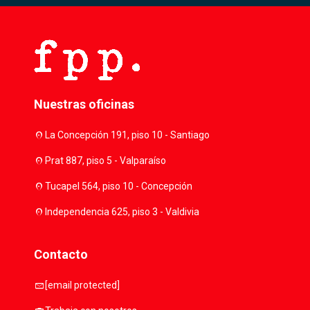
Nuestras oficinas
location_on
La Concepción 191, piso 10 - Santiago
location_on
Prat 887, piso 5 - Valparaíso
location_on
Tucapel 564, piso 10 - Concepción
location_on
Independencia 625, piso 3 - Valdivia
Contacto
mail
[email protected]