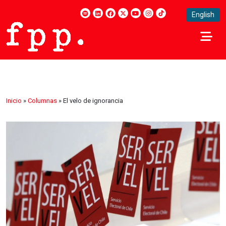
English
Inicio
»
Columnas
»
El velo de ignorancia