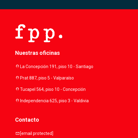
Nuestras oficinas
location_on
La Concepción 191, piso 10 - Santiago
location_on
Prat 887, piso 5 - Valparaíso
location_on
Tucapel 564, piso 10 - Concepción
location_on
Independencia 625, piso 3 - Valdivia
Contacto
mail
[email protected]