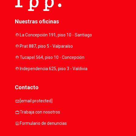
Nuestras oficinas
location_on
La Concepción 191, piso 10 - Santiago
location_on
Prat 887, piso 5 - Valparaíso
location_on
Tucapel 564, piso 10 - Concepción
location_on
Independencia 625, piso 3 - Valdivia
Contacto
mail
[email protected]
work
Trabaja con nosotros
assignment
Formulario de denuncias