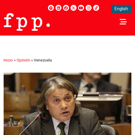
English
Inicio
»
Opinión
»
Venezuela