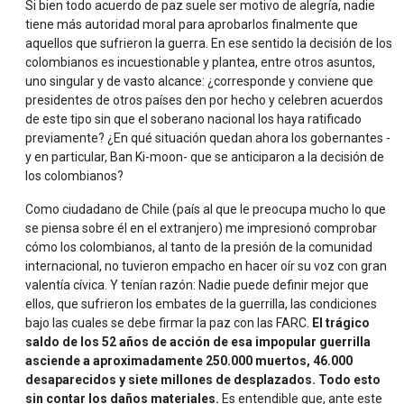
Si bien todo acuerdo de paz suele ser motivo de alegría, nadie
tiene más autoridad moral para aprobarlos finalmente que
aquellos que sufrieron la guerra. En ese sentido la decisión de los
colombianos es incuestionable y plantea, entre otros asuntos,
uno singular y de vasto alcance: ¿corresponde y conviene que
presidentes de otros países den por hecho y celebren acuerdos
de este tipo sin que el soberano nacional los haya ratificado
previamente? ¿En qué situación quedan ahora los gobernantes -
y en particular, Ban Ki-moon- que se anticiparon a la decisión de
los colombianos?
Como ciudadano de Chile (país al que le preocupa mucho lo que
se piensa sobre él en el extranjero) me impresionó comprobar
cómo los colombianos, al tanto de la presión de la comunidad
internacional, no tuvieron empacho en hacer oír su voz con gran
valentía cívica. Y tenían razón: Nadie puede definir mejor que
ellos, que sufrieron los embates de la guerrilla, las condiciones
bajo las cuales se debe firmar la paz con las FARC.
El trágico
saldo de los 52 años de acción de esa impopular guerrilla
asciende a aproximadamente 250.000 muertos, 46.000
desaparecidos y siete millones de desplazados. Todo esto
sin contar los daños materiales.
Es entendible que, ante este