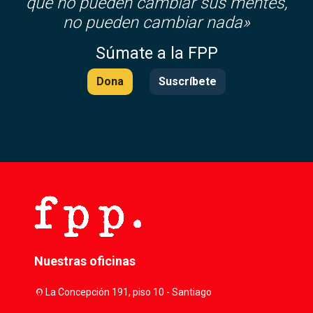
que no pueden cambiar sus mentes,
no pueden cambiar nada»
Súmate a la FPP
Dona
Suscríbete
Nuestras oficinas
location_on
La Concepción 191, piso 10 - Santiago