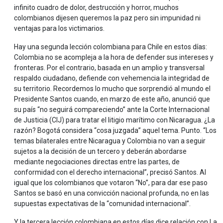
infinito cuadro de dolor, destrucción y horror, muchos
colombianos dijesen queremos la paz pero sin impunidad ni
ventajas para los victimarios.
Hay una segunda lección colombiana para Chile en estos días:
Colombia no se acompleja a la hora de defender sus intereses y
fronteras. Por el contrario, basada en un amplio y transversal
respaldo ciudadano, defiende con vehemencia la integridad de
su territorio. Recordemos lo mucho que sorprendió al mundo el
Presidente Santos cuando, en marzo de este año, anunció que
su país “no seguirá compareciendo” ante la Corte Internacional
de Justicia (CIJ) para tratar el litigio marítimo con Nicaragua. ¿La
razón? Bogotá considera “cosa juzgada” aquel tema. Punto. “Los
temas bilaterales entre Nicaragua y Colombia no van a seguir
sujetos a la decisión de un tercero y deberán abordarse
mediante negociaciones directas entre las partes, de
conformidad con el derecho internacional”, precisó Santos. Al
igual que los colombianos que votaron “No”, para dar ese paso
Santos se basó en una convicción nacional profunda, no en las
supuestas expectativas de la “comunidad internacional”.
Y la tercera lección colombiana en estos días dice relación con La