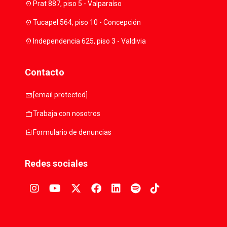
location_on
Prat 887, piso 5 - Valparaíso
location_on
Tucapel 564, piso 10 - Concepción
location_on
Independencia 625, piso 3 - Valdivia
Contacto
mail
[email protected]
work
Trabaja con nosotros
assignment
Formulario de denuncias
Redes sociales