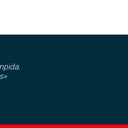
mpida.
s»