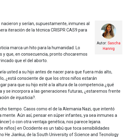
s nacieron y serían, supuestamente, inmunes al
mera iteración de la técnica CRISPR CAS9 para
Autor:
Sascha
oticia marca un hito para la humanidad. Lo
Hannig
dos y que, en consecuencia, pronto chocaremos
incado que el del aborto.
 usted a su hijo antes de nacer para que fuera más alto,
rlo, ¿está consciente de que los otros niños estarán
ar para que su hijo esté a la altura de la competencia ¿qué
ca y se incorpora a las generaciones futuras, ¿estaremos frente
ión de injusticia?.
ucho tiempo. Casos como el de la Alemania Nazi, que intentó
 la mente. Aún así, pensar en súper infantes, ya sea inmunes a
cer) o con otra ventaja genética, nos parece lejana.
 niños) en Occidente es un tabú que toca sensibilidades
chino He Jiankui, de la South University of Science and Tecnology