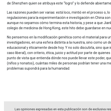
de Shenzhen quien se atribuya este “logro” y lo defiende abiertam
Las razones pueden ser varias: está loco, mintió en el proceso o, l
regulaciones para la experimentación e investigación en China s
aunque no sepamos cómo termina esta historia, y pese a que Jianku
colegio de medicina de Hong Kong, este hito debe guardarse en n
No pensemos en la modificación genética como el material para un l
investigadores, en una esfera distinta a la nuestra, sino como un 
educacional y éticamente desde hoy. Y no solo discutirla, sino que 
caso liberal), con criterio, ética, juicio y actitud por parte de quie
punto de vista que entienda dónde nos puede llevar este poder, qué 
(niños y nonatos), cuántas miles de personas podrían tener una me
problemas supondrá para la humanidad.
.
.
Las opiniones expresadas en esta publicación son de exclusiva res