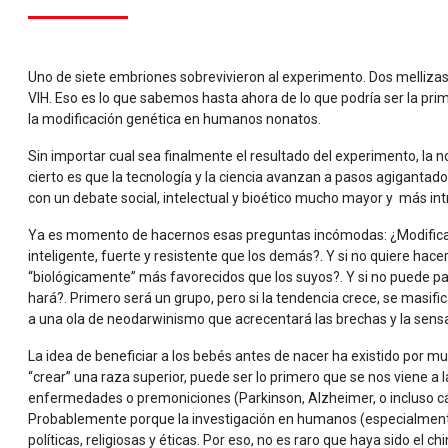
Uno de siete embriones sobrevivieron al experimento. Dos melliza
VIH. Eso es lo que sabemos hasta ahora de lo que podría ser la pri
la modificación genética en humanos nonatos.
Sin importar cual sea finalmente el resultado del experimento, la n
cierto es que la tecnología y la ciencia avanzan a pasos agiganta
con un debate social, intelectual y bioético mucho mayor y más intr
Ya es momento de hacernos esas preguntas incómodas: ¿Modificaría
inteligente, fuerte y resistente que los demás?. Y si no quiere hace
“biológicamente” más favorecidos que los suyos?. Y si no puede pag
hará?. Primero será un grupo, pero si la tendencia crece, se masifi
a una ola de neodarwinismo que acrecentará las brechas y la sensac
La idea de beneficiar a los bebés antes de nacer ha existido por m
“crear” una raza superior, puede ser lo primero que se nos viene a
enfermedades o premoniciones (Parkinson, Alzheimer, o incluso cán
Probablemente porque la investigación en humanos (especialmente
políticas, religiosas y éticas. Por eso, no es raro que haya sido el 