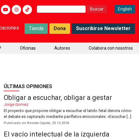
Buscar:
English
icaciones
Tienda
Dona
Suscribirse Newsletter
P
Oficinas
Autores
Colabora con nosotros
ÚLTIMAS OPINIONES
Obligar a escuchar, obligar a gestar
Jorge Gomez
El proyecto que propone obligar a escuchar el latido fetal denota cómo
el debate es capturado mediante panfletos emocionales. «Escuchar […]
Publicado en Revista Capital, 20.12.2018
El vacío intelectual de la izquierda