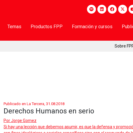
Temas
Productos FPP
Formación y cursos
Publ
Sobre FP
Publicado en La Tercera, 31.08.2018
Derechos Humanos en serio
Por
Jorge Gomez
Si hay una lección que debemos asumir, es que la defensa y promoción 