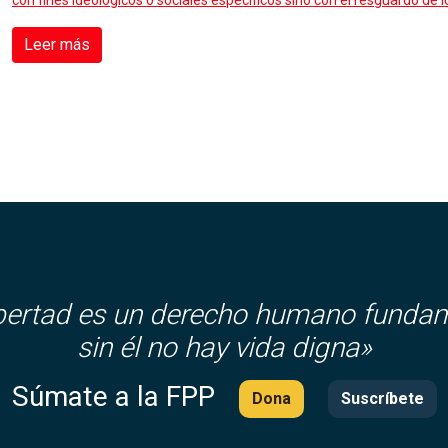
con fines ideológicos o sociales específicos sino con el resguardo de 
Leer más
ibertad es un derecho humano fundam
sin él no hay vida digna»
Súmate a la FPP
Dona
Suscríbete