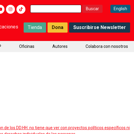
Buscar:
English
icaciones
Tienda
Dona
Suscribirse Newsletter
P
Oficinas
Autores
Colabora con nosotros
de los DD.HH. no tiene que ver con proyectos políticos específicos ni