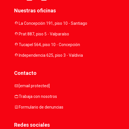
Nuestras oficinas
location_on
La Concepción 191, piso 10 - Santiago
location_on
Prat 887, piso 5 - Valparaíso
location_on
Tucapel 564, piso 10 - Concepción
location_on
Independencia 625, piso 3 - Valdivia
Contacto
mail
[email protected]
work
Trabaja con nosotros
assignment
Formulario de denuncias
Redes sociales