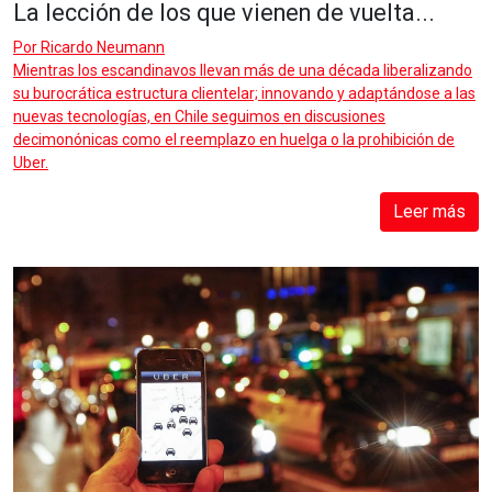
La lección de los que vienen de vuelta...
Por
Ricardo Neumann
Mientras los escandinavos llevan más de una década liberalizando
su burocrática estructura clientelar; innovando y adaptándose a las
nuevas tecnologías, en Chile seguimos en discusiones
decimonónicas como el reemplazo en huelga o la prohibición de
Uber.
Leer más