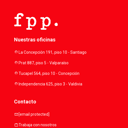
Nuestras oficinas
location_on
La Concepción 191, piso 10 - Santiago
location_on
Prat 887, piso 5 - Valparaíso
location_on
Tucapel 564, piso 10 - Concepción
location_on
Independencia 625, piso 3 - Valdivia
Contacto
mail
[email protected]
work
Trabaja con nosotros