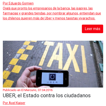
Por
Eduardo Gomien
Ojalá que pronto los empresarios de la banca, las isapres, las
farmacias y grandes tiendas, por nombrar algunos, entiendan que
los chilenos quieren más de Uber y menos taxistas vivarachos.
Leer más
Publicado en El Mercurio, 07.04.2016
UBER, el Estado contra los ciudadanos
Por
Axel Kaiser