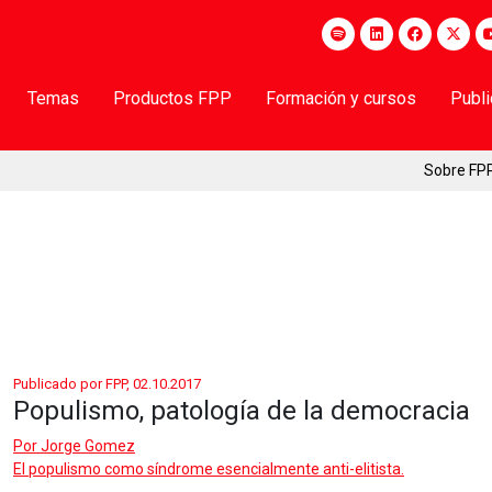
Temas
Productos FPP
Formación y cursos
Publ
Sobre FP
Publicado por FPP, 02.10.2017
Populismo, patología de la democracia
Por
Jorge Gomez
El populismo como síndrome esencialmente anti-elitista.