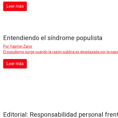
Leer más
Entendiendo el síndrome populista
Por
Yasmin Zaror
El populismo surge cuando la razón pública es desplazada por la pasi
Leer más
.
Editorial: Responsabilidad personal fren