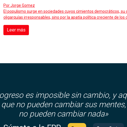
Por
Jorge Gomez
El populismo surge en sociedades cuyos cimientos democráticos, su c
oligarquías irresponsables, sino por la apatía política creciente de los
Leer más
rogreso es imposible sin cambio, y aq
que no pueden cambiar sus mentes,
no pueden cambiar nada»