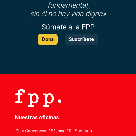
fundamental,
sin él no hay vida digna»
Súmate a la FPP
Dona
Suscríbete
Nuestras oficinas
location_on
La Concepción 191, piso 10 - Santiago