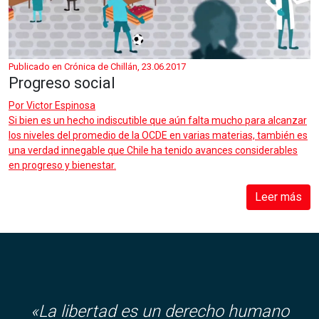
Publicado en Crónica de Chillán, 23.06.2017
Progreso social
Por
Victor Espinosa
Si bien es un hecho indiscutible que aún falta mucho para alcanzar
los niveles del promedio de la OCDE en varias materias, también es
una verdad innegable que Chile ha tenido avances considerables
en progreso y bienestar.
Leer más
«La libertad es un derecho humano