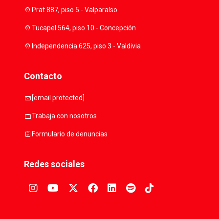
location_on
Prat 887, piso 5 - Valparaíso
location_on
Tucapel 564, piso 10 - Concepción
location_on
Independencia 625, piso 3 - Valdivia
Contacto
mail
[email protected]
work
Trabaja con nosotros
assignment
Formulario de denuncias
Redes sociales