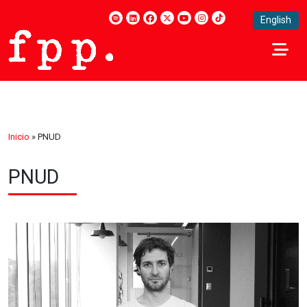
English
Inicio
»
PNUD
PNUD