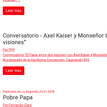
sotanas […]
Leer más
Conversatorio - Axel Kaiser y Monseñor 
visiones"
Por
FPP
Conversatorio "El Papa: entre dos visiones"con Axel Kaiser y Monseñ
Arzobispado de la Santísima Concepción, Caupolicán 459.
Leer más
Publicado en La Segunda, 24.01.2018
Pobre Papa
Por
Fernando Claro