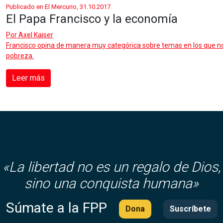
Publicado en El Mercurio, 31.10.2017
El Papa Francisco y la economía
Por
Axel Kaiser
Francisco opina de manera muy categórica sobre temas en los que no
pobreza.
Leer más
«
La libertad no es un regalo de Dios,
sino una conquista humana»
Súmate a la FPP
Dona
Suscríbete