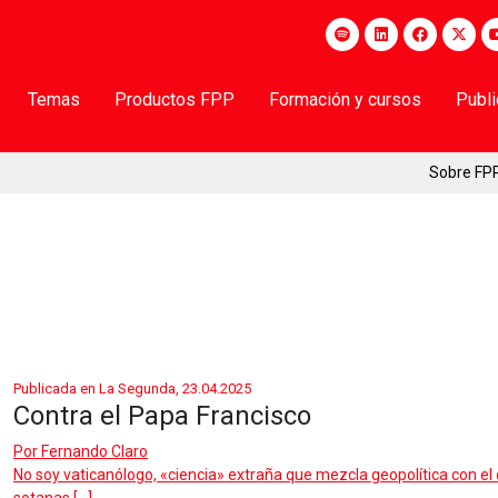
Temas
Productos FPP
Formación y cursos
Publ
Sobre FP
Publicada en La Segunda, 23.04.2025
Contra el Papa Francisco
Por
Fernando Claro
No soy vaticanólogo, «ciencia» extraña que mezcla geopolítica con e