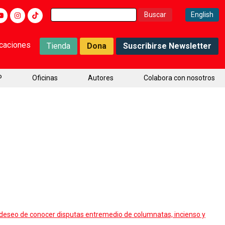
Buscar:
English
icaciones
Tienda
Dona
Suscribirse Newsletter
P
Oficinas
Autores
Colabora con nosotros
l deseo de conocer disputas entremedio de columnatas, incienso y