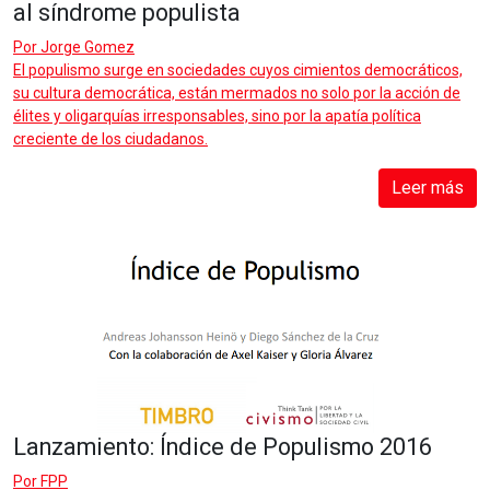
al síndrome populista
Por
Jorge Gomez
El populismo surge en sociedades cuyos cimientos democráticos,
su cultura democrática, están mermados no solo por la acción de
élites y oligarquías irresponsables, sino por la apatía política
creciente de los ciudadanos.
Leer más
Lanzamiento: Índice de Populismo 2016
Por
FPP