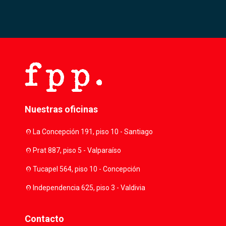
Nuestras oficinas
location_on
La Concepción 191, piso 10 - Santiago
location_on
Prat 887, piso 5 - Valparaíso
location_on
Tucapel 564, piso 10 - Concepción
location_on
Independencia 625, piso 3 - Valdivia
Contacto