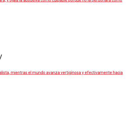
zgará, y ojalá la absuelva como culpable porque no la perdonará como
V
cialista, mientras el mundo avanza vertiginosa y efectivamente hacia