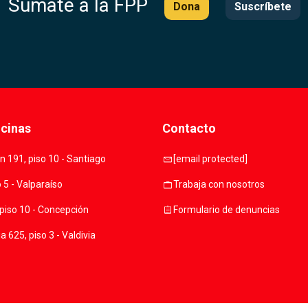
Súmate a la FPP
Dona
Suscríbete
icinas
Contacto
mail
 191, piso 10 - Santiago
[email protected]
work
o 5 - Valparaíso
Trabaja con nosotros
assignment
piso 10 - Concepción
Formulario de denuncias
 625, piso 3 - Valdivia