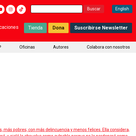
Buscar:
English
icaciones
Tienda
Dona
Suscribirse Newsletter
P
Oficinas
Autores
Colabora con nosotros
, más pobres; con más delincuencia y menos felices. Ella considera,