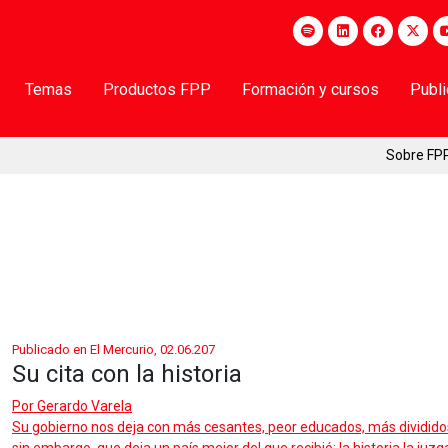
Temas
Productos FPP
Formación y cursos
Publ
Sobre FP
Publicado en El Mercurio, 02.06.207
Su cita con la historia
Por
Gerardo Varela
Su gobierno nos deja con más cesantes, peor educados, más divididos