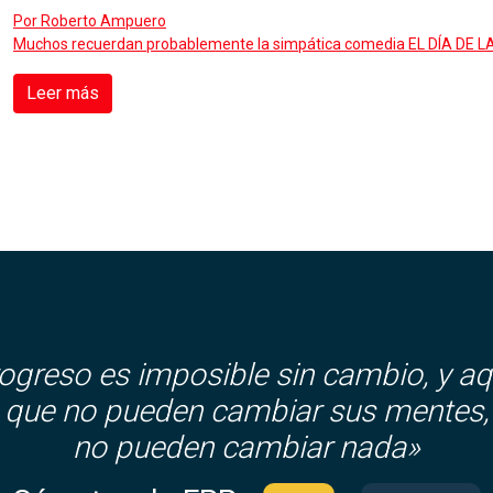
Por
Roberto Ampuero
Muchos recuerdan probablemente la simpática comedia EL DÍA DE LA 
Leer más
rogreso es imposible sin cambio, y aq
que no pueden cambiar sus mentes,
no pueden cambiar nada»