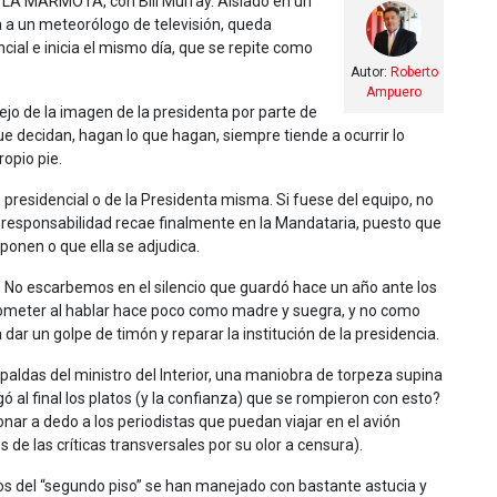
LA MARMOTA, con Bill Murray. Aislado en un
 a un meteorólogo de televisión, queda
ial e inicia el mismo día, que se repite como
Autor:
Roberto
Ampuero
nejo de la imagen de la presidenta por parte de
 decidan, hagan lo que hagan, siempre tiende a ocurrir lo
opio pie.
 presidencial o de la Presidenta misma. Si fuese del equipo, no
a responsabilidad recae finalmente en la Mandataria, puesto que
oponen o que ella se adjudica.
. No escarbemos en el silencio que guardó hace un año ante los
e cometer al hablar hace poco como madre y suegra, y no como
dar un golpe de timón y reparar la institución de la presidencia.
ldas del ministro del Interior, una maniobra de torpeza supina
gó al final los platos (y la confianza) que se rompieron con esto?
ar a dedo a los periodistas que puedan viajar en el avión
e las críticas transversales por su olor a censura).
s del “segundo piso” se han manejado con bastante astucia y