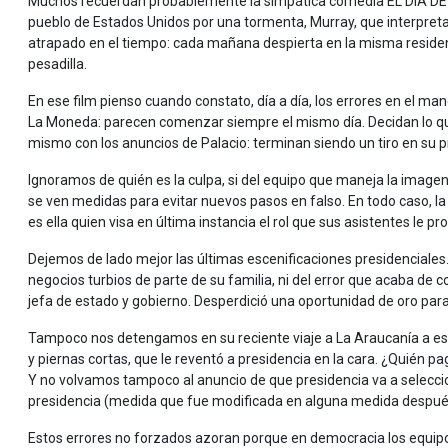
Muchos recuerdan probablemente la simpática comedia EL DÍA DE 
pueblo de Estados Unidos por una tormenta, Murray, que interpreta
atrapado en el tiempo: cada mañana despierta en la misma residenc
pesadilla.
En ese film pienso cuando constato, día a día, los errores en el ma
La Moneda: parecen comenzar siempre el mismo día. Decidan lo que
mismo con los anuncios de Palacio: terminan siendo un tiro en su pr
Ignoramos de quién es la culpa, si del equipo que maneja la imagen
se ven medidas para evitar nuevos pasos en falso. En todo caso, l
es ella quien visa en última instancia el rol que sus asistentes le pr
Dejemos de lado mejor las últimas escenificaciones presidenciales
negocios turbios de parte de su familia, ni del error que acaba d
jefa de estado y gobierno. Desperdició una oportunidad de oro para 
Tampoco nos detengamos en su reciente viaje a La Araucanía a espa
y piernas cortas, que le reventó a presidencia en la cara. ¿Quién pa
Y no volvamos tampoco al anuncio de que presidencia va a seleccion
presidencia (medida que fue modificada en alguna medida después d
Estos errores no forzados azoran porque en democracia los equipo