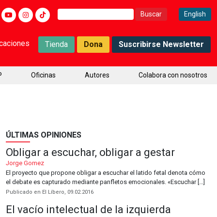
Buscar:
English
icaciones
Tienda
Dona
Suscribirse Newsletter
P
Oficinas
Autores
Colabora con nosotros
ÚLTIMAS OPINIONES
Obligar a escuchar, obligar a gestar
Jorge Gomez
El proyecto que propone obligar a escuchar el latido fetal denota cómo
el debate es capturado mediante panfletos emocionales. «Escuchar […]
Publicado en El Líbero, 09.02.2016
El vacío intelectual de la izquierda