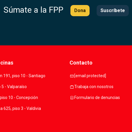
Súmate a la FPP
Dona
Suscríbete
icinas
Contacto
mail
 191, piso 10 - Santiago
[email protected]
work
o 5 - Valparaíso
Trabaja con nosotros
assignment
piso 10 - Concepción
Formulario de denuncias
 625, piso 3 - Valdivia