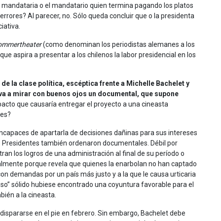
a mandataria o el mandatario quien termina pagando los platos
errores? Al parecer, no. Sólo queda concluir que o la presidenta
iativa.
ommertheater
(como denominan los periodistas alemanes a los
e aspira a presentar a los chilenos la labor presidencial en los
 la clase política, escéptica frente a Michelle Bachelet y
va a mirar con buenos ojos un documental, que supone
acto que causaría entregar el proyecto a una cineasta
les?
ncapaces de apartarla de decisiones dañinas para sus intereses
ros Presidentes también ordenaron documentales. Débil por
n los logros de una administración al final de su período o
lmente porque revela que quienes la enarbolan no han captado
on demandas por un país más justo y a la que le causa urticaria
so” sólido hubiese encontrado una coyuntura favorable para el
ién a la cineasta.
 dispararse en el pie en febrero. Sin embargo, Bachelet debe