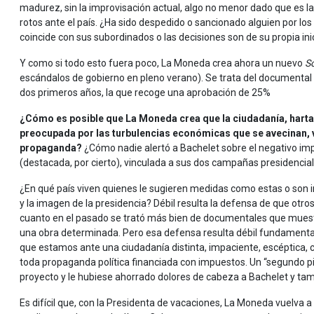
madurez, sin la improvisación actual, algo no menor dado que es l
rotos ante el país. ¿Ha sido despedido o sancionado alguien por los 
coincide con sus subordinados o las decisiones son de su propia inic
Y como si todo esto fuera poco, La Moneda crea ahora un nuevo
S
escándalos de gobierno en pleno verano). Se trata del documental qu
dos primeros años, la que recoge una aprobación de 25%
¿Cómo es posible que La Moneda crea que la ciudadanía, harta de
preocupada por las turbulencias económicas que se avecinan, 
propaganda?
¿Cómo nadie alertó a Bachelet sobre el negativo imp
(destacada, por cierto), vinculada a sus dos campañas presidencia
¿En qué país viven quienes le sugieren medidas como estas o son i
y la imagen de la presidencia? Débil resulta la defensa de que ot
cuanto en el pasado se trató más bien de documentales que muestra
una obra determinada. Pero esa defensa resulta débil fundamenta
que estamos ante una ciudadanía distinta, impaciente, escéptica, c
toda propaganda política financiada con impuestos. Un “segundo pi
proyecto y le hubiese ahorrado dolores de cabeza a Bachelet y tamb
Es difícil que, con la Presidenta de vacaciones, La Moneda vuelva a