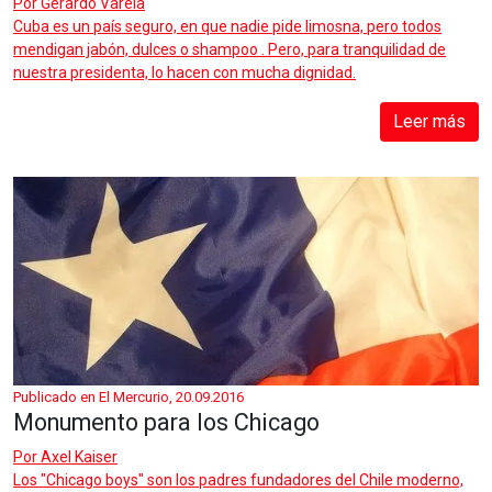
Por
Gerardo Varela
Cuba es un país seguro, en que nadie pide limosna, pero todos
mendigan jabón, dulces o shampoo . Pero, para tranquilidad de
nuestra presidenta, lo hacen con mucha dignidad.
Leer más
Publicado en El Mercurio, 20.09.2016
Monumento para los Chicago
Por
Axel Kaiser
Los "Chicago boys" son los padres fundadores del Chile moderno,