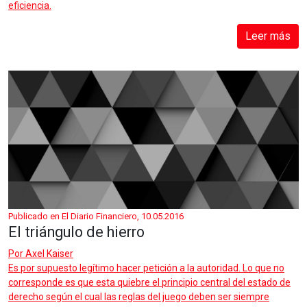
eficiencia.
Leer más
Publicado en El Diario Financiero, 10.05.2016
El triángulo de hierro
Por
Axel Kaiser
Es por supuesto legítimo hacer petición a la autoridad. Lo que no
corresponde es que esta quiebre el principio central del estado de
derecho según el cual las reglas del juego deben ser siempre