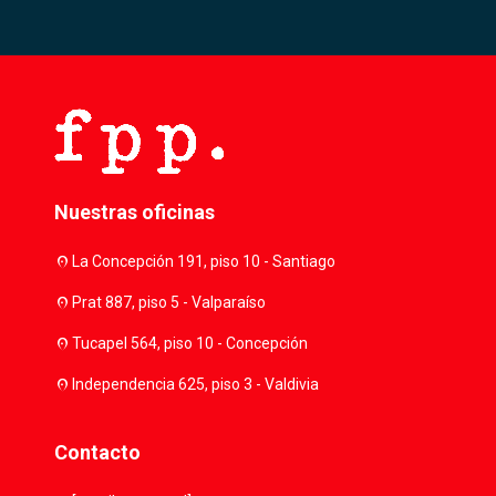
Nuestras oficinas
location_on
La Concepción 191, piso 10 - Santiago
location_on
Prat 887, piso 5 - Valparaíso
location_on
Tucapel 564, piso 10 - Concepción
location_on
Independencia 625, piso 3 - Valdivia
Contacto