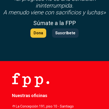
ininterrumpida.
A menudo viene con sacrificios y luchas»
Súmate a la FPP
Dona
Suscríbete
Nuestras oficinas
location_on
La Concepción 191, piso 10 - Santiago