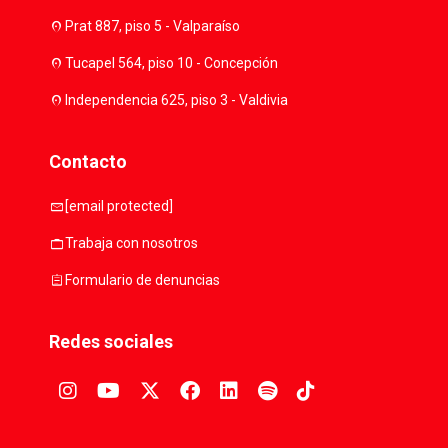
location_on
Prat 887, piso 5 - Valparaíso
location_on
Tucapel 564, piso 10 - Concepción
location_on
Independencia 625, piso 3 - Valdivia
Contacto
mail
[email protected]
work
Trabaja con nosotros
assignment
Formulario de denuncias
Redes sociales