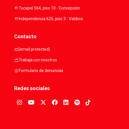
location_on
Tucapel 564, piso 10 - Concepción
location_on
Independencia 625, piso 3 - Valdivia
Contacto
mail
[email protected]
work
Trabaja con nosotros
assignment
Formulario de denuncias
Redes sociales