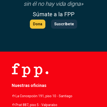
sin él no hay vida digna»
Súmate a la FPP
Dona
Suscríbete
Nuestras oficinas
location_on
La Concepción 191, piso 10 - Santiago
location_on
Prat 887, piso 5 - Valparaíso