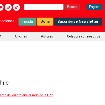
Buscar:
English
icaciones
Tienda
Dona
Suscribirse Newsletter
P
Oficinas
Autores
Colabora con nosotros
hile
arco del quinto aniversario de la FPP.