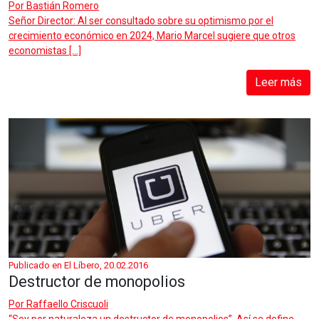
Por
Bastián Romero
Señor Director: Al ser consultado sobre su optimismo por el
crecimiento económico en 2024, Mario Marcel sugiere que otros
economistas […]
Leer más
Publicado en El Líbero, 20.02.2016
Destructor de monopolios
Por
Raffaello Criscuoli
“Soy por naturaleza un destructor de monopolios”. Así se define