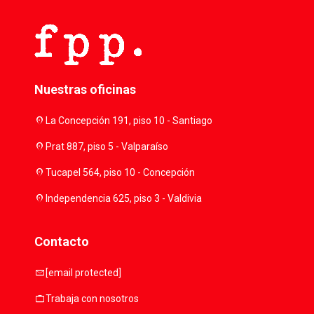
Nuestras oficinas
location_on
La Concepción 191, piso 10 - Santiago
location_on
Prat 887, piso 5 - Valparaíso
location_on
Tucapel 564, piso 10 - Concepción
location_on
Independencia 625, piso 3 - Valdivia
Contacto
mail
[email protected]
work
Trabaja con nosotros