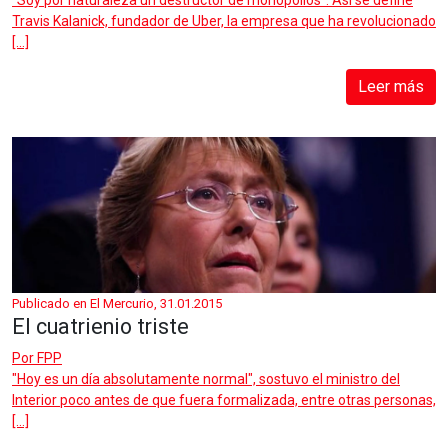
Travis Kalanick, fundador de Uber, la empresa que ha revolucionado
[…]
Leer más
Publicado en El Mercurio, 31.01.2015
El cuatrienio triste
Por
FPP
"Hoy es un día absolutamente normal", sostuvo el ministro del
Interior poco antes de que fuera formalizada, entre otras personas,
[…]