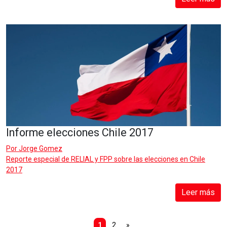
Informe elecciones Chile 2017
Por
Jorge Gomez
Reporte especial de RELIAL y FPP sobre las elecciones en Chile
2017
Leer más
1
2
»