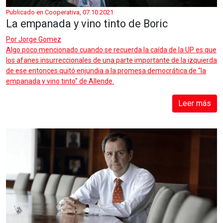
Publicado en Cooperativa, 07.10.2021
La empanada y vino tinto de Boric
Por
Jorge Gomez
Algo poco mencionado cuando se recuerda la caída de la UP es que
los afanes insurreccionales de una parte importante de la izquierda
de ese entonces quitó enjundia a la promesa democrática de "la
empanada y vino tinto" de Allende.
Leer más