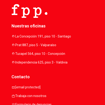
Nuestras oficinas
location_on
La Concepción 191, piso 10 - Santiago
location_on
Prat 887, piso 5 - Valparaíso
location_on
Tucapel 564, piso 10 - Concepción
location_on
Independencia 625, piso 3 - Valdivia
Contacto
mail
[email protected]
work
Trabaja con nosotros
assignment
Formulario de denuncias