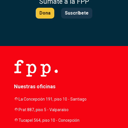
Súmate a la FPP
Dona
Suscríbete
Nuestras oficinas
location_on
La Concepción 191, piso 10 - Santiago
location_on
Prat 887, piso 5 - Valparaíso
location_on
Tucapel 564, piso 10 - Concepción