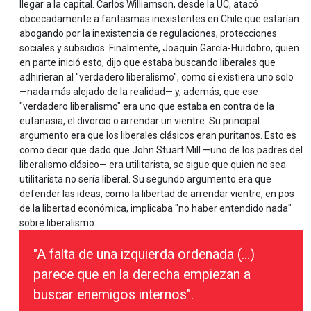
llegar a la capital. Carlos Williamson, desde la UC, atacó
obcecadamente a fantasmas inexistentes en Chile que estarían
abogando por la inexistencia de regulaciones, protecciones
sociales y subsidios. Finalmente, Joaquín García-Huidobro, quien
en parte inició esto, dijo que estaba buscando liberales que
adhirieran al "verdadero liberalismo", como si existiera uno solo
—nada más alejado de la realidad— y, además, que ese
"verdadero liberalismo" era uno que estaba en contra de la
eutanasia, el divorcio o arrendar un vientre. Su principal
argumento era que los liberales clásicos eran puritanos. Esto es
como decir que dado que John Stuart Mill —uno de los padres del
liberalismo clásico— era utilitarista, se sigue que quien no sea
utilitarista no sería liberal. Su segundo argumento era que
defender las ideas, como la libertad de arrendar vientre, en pos
de la libertad económica, implicaba "no haber entendido nada"
sobre liberalismo.
"A falta de una izquierda ordenada (...)
parece que en la derecha empiezan a
buscar enemigos internos".