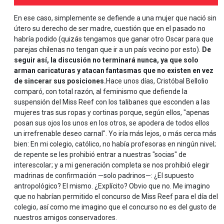
En ese caso, simplemente se defiende a una mujer que nació sin
útero su derecho de ser madre, cuestión que en el pasado no
habría podido (quizás tengamos que ganar otro Oscar para que
parejas chilenas no tengan que ir a un país vecino por esto).
De
seguir así, la discusión no terminará nunca, ya que solo
arman caricaturas y atacan fantasmas que no existen en vez
de sincerar sus posiciones.
Hace unos días, Cristóbal Bellolio
comparó, con total razón, al feminismo que defiende la
suspensión del Miss Reef con los talibanes que esconden a las
mujeres tras sus ropas y cortinas porque, según ellos, "apenas
posan sus ojos los unos en los otros, se apodera de todos ellos
un irrefrenable deseo carnal". Yo iría más lejos, o más cerca más
bien: En mi colegio, católico, no había profesoras en ningún nivel;
de repente se les prohibió entrar a nuestras "socias" de
interescolar; y a mi generación completa se nos prohibió elegir
madrinas de confirmación —solo padrinos—: ¿El supuesto
antropológico? El mismo. ¿Explícito? Obvio que no. Me imagino
que no habrían permitido el concurso de Miss Reef para el día del
colegio, así como me imagino que el concurso no es del gusto de
nuestros amigos conservadores.