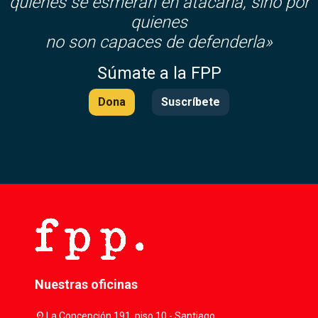
quienes se esmeran en atacarla, sino por
quienes
no son capaces de defenderla»
Súmate a la FPP
Dona
Suscríbete
Nuestras oficinas
location_on
La Concepción 191, piso 10 - Santiago