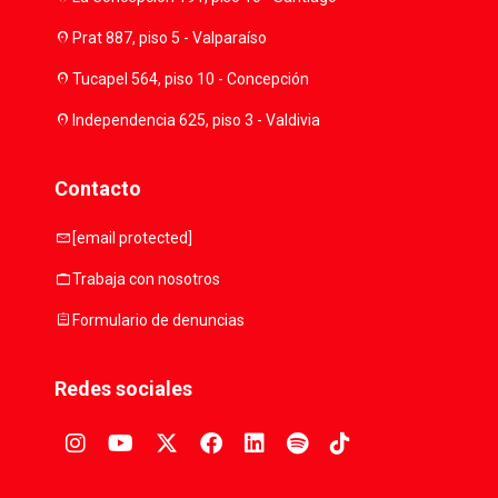
location_on
Prat 887, piso 5 - Valparaíso
location_on
Tucapel 564, piso 10 - Concepción
location_on
Independencia 625, piso 3 - Valdivia
Contacto
mail
[email protected]
work
Trabaja con nosotros
assignment
Formulario de denuncias
Redes sociales