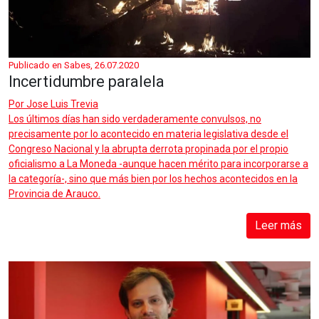
Publicado en Sabes, 26.07.2020
Incertidumbre paralela
Por
Jose Luis Trevia
Los últimos días han sido verdaderamente convulsos, no
precisamente por lo acontecido en materia legislativa desde el
Congreso Nacional y la abrupta derrota propinada por el propio
oficialismo a La Moneda -aunque hacen mérito para incorporarse a
la categoría-, sino que más bien por los hechos acontecidos en la
Provincia de Arauco.
Leer más