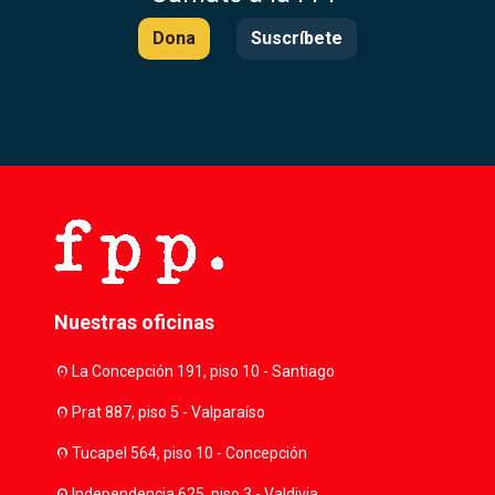
Dona
Suscríbete
Nuestras oficinas
location_on
La Concepción 191, piso 10 - Santiago
location_on
Prat 887, piso 5 - Valparaíso
location_on
Tucapel 564, piso 10 - Concepción
location_on
Independencia 625, piso 3 - Valdivia