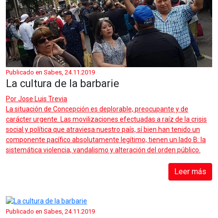
Publicado en Sabes, 24.11.2019
La cultura de la barbarie
Por
Jose Luis Trevia
La situación de Concepción es deplorable, preocupante y de
carácter urgente. Las movilizaciones efectuadas a raíz de la crisis
social y política que atraviesa nuestro país, sí bien han tenido un
componente pacífico absolutamente legítimo, tienen un lado B: la
sistemática violencia, vandalismo y alteración del orden público.
Leer más
Publicado en Sabes, 24.11.2019