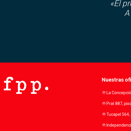
«El p
A
Nuestras of
location_on
La Concepción
location_on
Prat 887, pis
location_on
Tucapel 564, 
location_on
Independencia