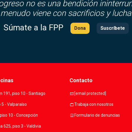
rogreso no es una bendición ininterru
 menudo viene con sacrificios y lucha
Súmate a la FPP
Dona
Suscríbete
icinas
Contacto
mail
 191, piso 10 - Santiago
[email protected]
work
o 5 - Valparaíso
Trabaja con nosotros
assignment
piso 10 - Concepción
Formulario de denuncias
 625, piso 3 - Valdivia