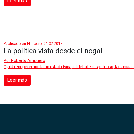
Leer más
Publicado en El Libero, 21.02.2017
La política vista desde el nogal
Por
Roberto Ampuero
Ojalá recuperemos la amistad cívica, el debate respetuoso, las ansias 
Leer más