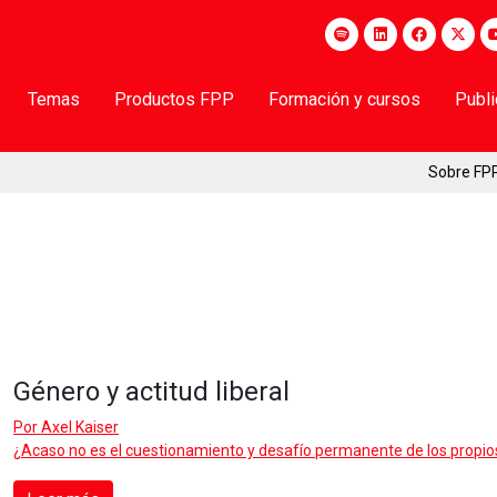
Temas
Productos FPP
Formación y cursos
Publ
Sobre FP
Género y actitud liberal
Por
Axel Kaiser
¿Acaso no es el cuestionamiento y desafío permanente de los propios p