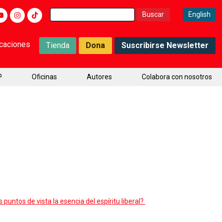
Buscar:
English
icaciones
Tienda
Dona
Suscribirse Newsletter
P
Oficinas
Autores
Colabora con nosotros
untos de vista la esencia del espíritu liberal?