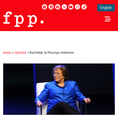
English
Inicio
»
Opinión
»
Bachelet, la Pincoya chilensis