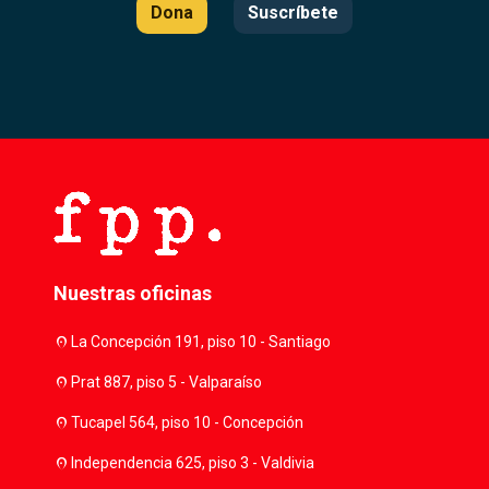
Dona
Suscríbete
Nuestras oficinas
location_on
La Concepción 191, piso 10 - Santiago
location_on
Prat 887, piso 5 - Valparaíso
location_on
Tucapel 564, piso 10 - Concepción
location_on
Independencia 625, piso 3 - Valdivia