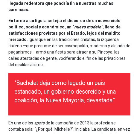
llegada redentora que pondría fin a nuestras muchas
carencias.
En torno a su figura se tejía el discurso de un nuevo ciclo
político, social y económico, un “
nuevo modelo”
, lleno de
satisfacciones provistas por el Estado, lejos del maldito
mercado.
Igual que en las tradiciones chilotas, la izquierda
chilena —que presume de ser cosmopolita, moderna y alejada de
paganismos— armó una fiesta para atraer a su Pincoya: las
calles atestadas de gente, vociferando el fin de las privaciones
del neoliberalismo.
"Bachelet deja como legado un país
estancado, un gobierno descreído y una
coalición, la Nueva Mayoría, devastada."
En uno de los
spots
de la campaña de 2013 la profecía se
contaba sola: “¿Por qué, Michelle?”, iniciaba. La candidata, en vez