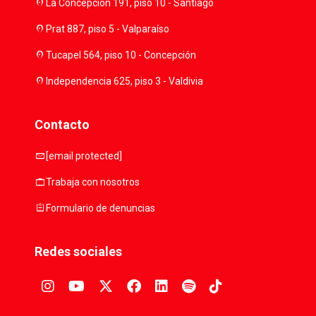
location_on
La Concepción 191, piso 10 - Santiago
location_on
Prat 887, piso 5 - Valparaíso
location_on
Tucapel 564, piso 10 - Concepción
location_on
Independencia 625, piso 3 - Valdivia
Contacto
mail
[email protected]
work
Trabaja con nosotros
assignment
Formulario de denuncias
Redes sociales