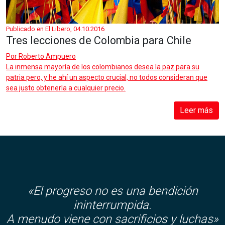
Publicado en El Libero, 04.10.2016
Tres lecciones de Colombia para Chile
Por
Roberto Ampuero
La inmensa mayoría de los colombianos desea la paz para su
patria pero, y he ahí un aspecto crucial, no todos consideran que
sea justo obtenerla a cualquier precio.
Leer más
«El progreso no es una bendición
ininterrumpida.
A menudo viene con sacrificios y luchas»