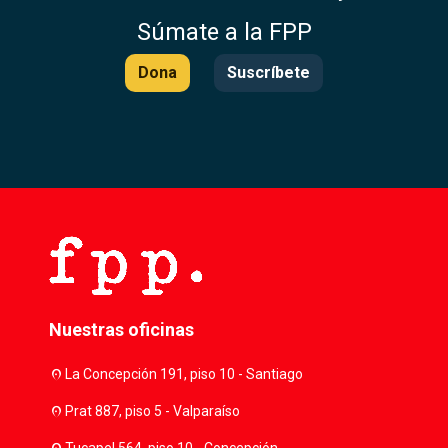
Súmate a la FPP
Dona
Suscríbete
Nuestras oficinas
location_on
La Concepción 191, piso 10 - Santiago
location_on
Prat 887, piso 5 - Valparaíso