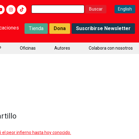
Buscar:
English
icaciones
Tienda
Dona
Suscribirse Newsletter
P
Oficinas
Autores
Colabora con nosotros
rtillo
ó el peor infierno hasta hoy conocido.