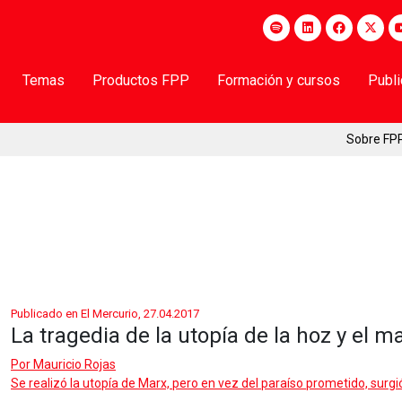
Temas
Productos FPP
Formación y cursos
Publ
Sobre FP
Publicado en El Mercurio, 27.04.2017
La tragedia de la utopía de la hoz y el ma
Por
Mauricio Rojas
Se realizó la utopía de Marx, pero en vez del paraíso prometido, surgi