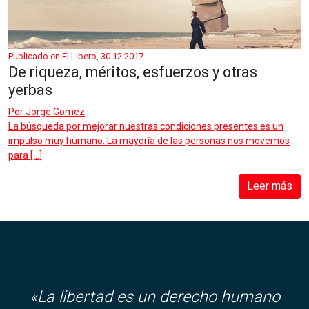
Publicado en El Libero, 30.12.2017
De riqueza, méritos, esfuerzos y otras
yerbas
Por
Jorge Gomez
La búsqueda por mejorar nuestras condiciones presentes es un
impulso muy humano. La mayoría de las personas nos movemos
para […]
Leer más
«La libertad es un derecho humano