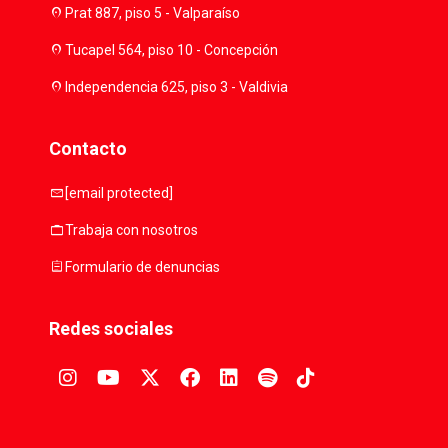
location_on
Prat 887, piso 5 - Valparaíso
location_on
Tucapel 564, piso 10 - Concepción
location_on
Independencia 625, piso 3 - Valdivia
Contacto
mail
[email protected]
work
Trabaja con nosotros
assignment
Formulario de denuncias
Redes sociales