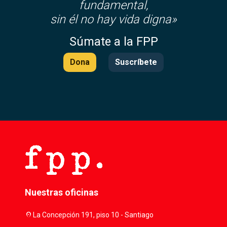
fundamental,
sin él no hay vida digna»
Súmate a la FPP
Dona
Suscríbete
Nuestras oficinas
location_on
La Concepción 191, piso 10 - Santiago