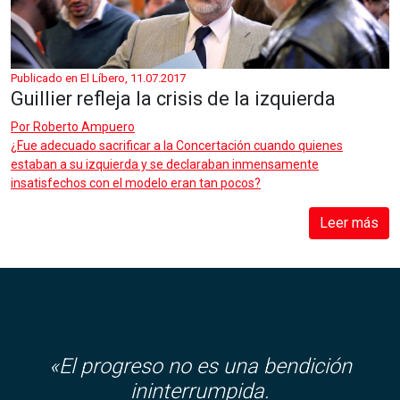
Publicado en El Líbero, 11.07.2017
Guillier refleja la crisis de la izquierda
Por
Roberto Ampuero
¿Fue adecuado sacrificar a la Concertación cuando quienes
estaban a su izquierda y se declaraban inmensamente
insatisfechos con el modelo eran tan pocos?
Leer más
«El progreso no es una bendición
ininterrumpida.