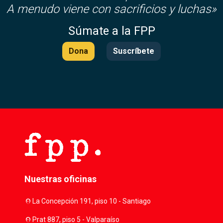
A menudo viene con sacrificios y luchas»
Súmate a la FPP
Dona
Suscríbete
Nuestras oficinas
location_on
La Concepción 191, piso 10 - Santiago
location_on
Prat 887, piso 5 - Valparaíso