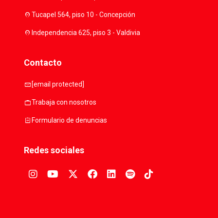
location_on
Tucapel 564, piso 10 - Concepción
location_on
Independencia 625, piso 3 - Valdivia
Contacto
mail
[email protected]
work
Trabaja con nosotros
assignment
Formulario de denuncias
Redes sociales