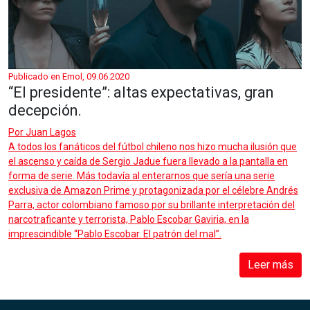
Publicado en Emol, 09.06.2020
“El presidente”: altas expectativas, gran
decepción.
Por
Juan Lagos
A todos los fanáticos del fútbol chileno nos hizo mucha ilusión que
el ascenso y caída de Sergio Jadue fuera llevado a la pantalla en
forma de serie. Más todavía al enterarnos que sería una serie
exclusiva de Amazon Prime y protagonizada por el célebre Andrés
Parra, actor colombiano famoso por su brillante interpretación del
narcotraficante y terrorista, Pablo Escobar Gaviria, en la
imprescindible “Pablo Escobar. El patrón del mal”.
Leer más