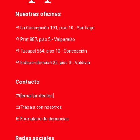
Nuestras oficinas
location_on
La Concepción 191, piso 10 - Santiago
location_on
Prat 887, piso 5 - Valparaíso
location_on
Tucapel 564, piso 10 - Concepción
location_on
Independencia 625, piso 3 - Valdivia
Contacto
mail
[email protected]
work
Trabaja con nosotros
assignment
Formulario de denuncias
Redes sociales