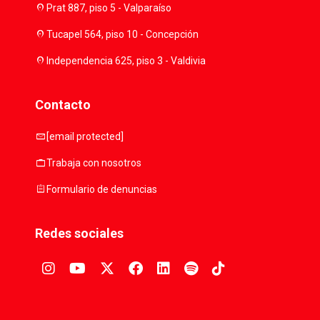
location_on
Prat 887, piso 5 - Valparaíso
location_on
Tucapel 564, piso 10 - Concepción
location_on
Independencia 625, piso 3 - Valdivia
Contacto
mail
[email protected]
work
Trabaja con nosotros
assignment
Formulario de denuncias
Redes sociales