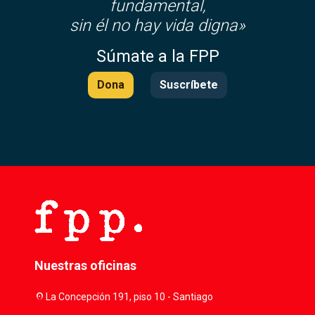
fundamental,
sin él no hay vida digna»
Súmate a la FPP
Dona
Suscríbete
Nuestras oficinas
location_on
La Concepción 191, piso 10 - Santiago