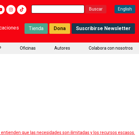
Buscar:
English
icaciones
Tienda
Dona
Suscribirse Newsletter
P
Oficinas
Autores
Colabora con nosotros
entienden que las necesidades son ilimitadas y los recursos escasos.