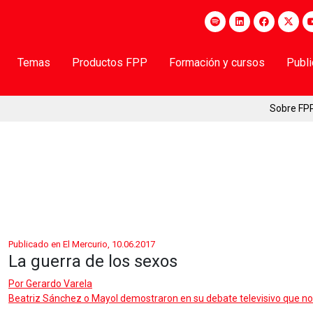
Temas
Productos FPP
Formación y cursos
Publ
Sobre FP
Publicado en El Mercurio, 10.06.2017
La guerra de los sexos
Por
Gerardo Varela
Beatriz Sánchez o Mayol demostraron en su debate televisivo que no 